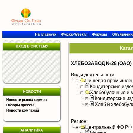
На главную
|
Фураж-Weekly
|
Форумы
|
Объявлени
ВХОД В СИСТЕМУ
Ката
ХЛЕБОЗАВОД №28 (ОАО)
Виды деятельности:
Пищевая промышлен
Кондитерские изде
НОВОСТИ
Хлебобулочные и м
Кондитерские из
Новости рынка кормов
Хлеб и хлебобул
Обзоры прессы
Новости компаний
Регион:
Центральный ФО РФ
АНАЛИТИКА