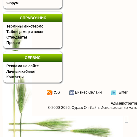
Форум
СПРАВОЧНИК
Термины Инкотермс
Таблица мер и весов
Стандарты
Прочее
СЕРВИС
Реклама на сайте
Личный кабинет
Контакты
RSS
Бизнес Онлайн
Twitter
Администрато
© 2000-2026,
Фураж Он-Лайн
. Использование мат