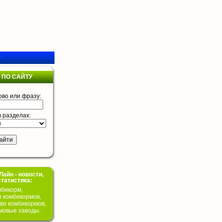
у
 ПО САЙТУ
ово или фразу:
в разделах:
айн - новости,
статистика:
бикорм,
я комбикормов,
во комбикормов,
мовые заводы.