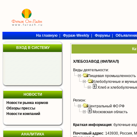
На главную
|
Фураж-Weekly
|
Форумы
|
Объявлени
ВХОД В СИСТЕМУ
Ка
ХЛЕБОЗАВОД (ФИЛИАЛ)
Виды деятельности:
Пищевая промышленность
Хлебобулочные и мучные
Хлеб и хлебобулочны
НОВОСТИ
Регион:
Новости рынка кормов
Центральный ФО РФ
Обзоры прессы
Московская область
Новости компаний
Краткая информация
:
булочные из
Почтовый адрес
:
143930, Россия, Мо
АНАЛИТИКА