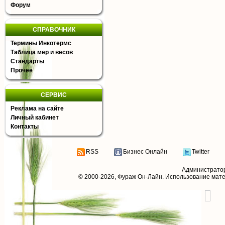
Форум
СПРАВОЧНИК
Термины Инкотермс
Таблица мер и весов
Стандарты
Прочее
СЕРВИС
Реклама на сайте
Личный кабинет
Контакты
RSS
Бизнес Онлайн
Twitter
Администрато
© 2000-2026,
Фураж Он-Лайн
. Использование мат