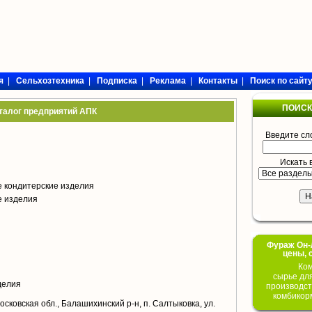
я
|
Сельхозтехника
|
Подписка
|
Реклама
|
Контакты
|
Поиск по сайт
ПОИСК
талог предприятий АПК
Введите сл
Искать 
 кондитерские изделия
е изделия
Фураж Он-Л
цены, 
Ком
сырье дл
делия
производст
комбикор
сковская обл., Балашихинский р-н, п. Салтыковка, ул.