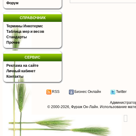
Форум
СПРАВОЧНИК
Термины Инкотермс
Таблица мер и весов
Стандарты
Прочее
СЕРВИС
Реклама на сайте
Личный кабинет
Контакты
RSS
Бизнес Онлайн
Twitter
Администрато
© 2000-2026,
Фураж Он-Лайн
. Использование мат