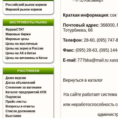
Хасавюрт
Российский рынок кормов
Мировой рынок кормов
Краткая информация
:
сок 
ИНСТРУМЕНТЫ РЫНКА
Почтовый адрес
:
368000, Р
ФуражСТАТ
Тотурбиева, 66
Мировые биржи
Мировые цены
Телефон
:
28-60, (095) 747-8
Цены на масличные
Цены на зерно в России
Факс
:
(095) 28-63, (095) 144-
Цены на АК в Китае
Цены на витамины в Китае
E-mail
:
777bba@mail.ru
xas
УЧАСТНИКАМ
Демо версии
Вернуться в каталог
Доска объявлений
Слежение за вагонами
Каталог предприятий АПК
На сайте работает система
Подписка
Прайс-листы
или неработоспособность с
Вопросы и ответы
Список должников
aдминистр
Выставки