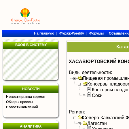
На главную
|
Фураж-Weekly
|
Форумы
|
Объявлени
ВХОД В СИСТЕМУ
Ката
ХАСАВЮРТОВСКИЙ КОНС
Виды деятельности:
Пищевая промышлен
Консервы плодоов
НОВОСТИ
Консервы плодо
Соки
Новости рынка кормов
Обзоры прессы
Новости компаний
Регион:
Северо-Кавказский 
Дагестан
АНАЛИТИКА