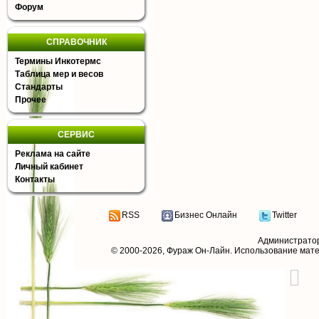
Форум
СПРАВОЧНИК
Термины Инкотермс
Таблица мер и весов
Стандарты
Прочее
СЕРВИС
Реклама на сайте
Личный кабинет
Контакты
RSS
Бизнес Онлайн
Twitter
Администрато
© 2000-2026,
Фураж Он-Лайн
. Использование мат