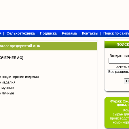
я
|
Сельхозтехника
|
Подписка
|
Реклама
|
Контакты
|
Поиск по сайт
ПОИСК
талог предприятий АПК
Введите сл
ОЧЕРНЕЕ АО)
Искать 
 кондитерские изделия
е изделия
я мучные
е мучные
Фураж Он-Л
цены, 
Ком
сырье дл
производст
комбикор