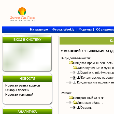
На главную
|
Фураж-Weekly
|
Форумы
|
Объявлени
ВХОД В СИСТЕМУ
Ка
УСМАНСКИЙ ХЛЕБОКОМБИНАТ (Д
Виды деятельности:
Пищевая промышленность
Хлебобулочные и мучные
Хлеб и хлебобулочны
Кондитерские издели
НОВОСТИ
Кондитерские изделия н
Новости рынка кормов
Обзоры прессы
Регион:
Новости компаний
Центральный ФО РФ
Липецкая область
Усмань
АНАЛИТИКА