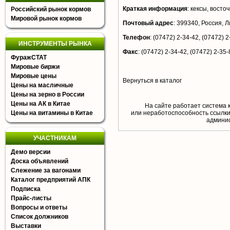
Краткая информация
:
кексы, восто
Российский рынок кормов
Мировой рынок кормов
Почтовый адрес
:
399340, Россия, Ли
Телефон
:
(07472) 2-34-42, (07472) 2
ИНСТРУМЕНТЫ РЫНКА
Факс
:
(07472) 2-34-42, (07472) 2-35-
ФуражСТАТ
Мировые биржи
Мировые цены
Вернуться в каталог
Цены на масличные
Цены на зерно в России
Цены на АК в Китае
На сайте работает система 
Цены на витамины в Китае
или неработоспособность ссылки,
aдминис
УЧАСТНИКАМ
Демо версии
Доска объявлений
Слежение за вагонами
Каталог предприятий АПК
Подписка
Прайс-листы
Вопросы и ответы
Список должников
Выставки