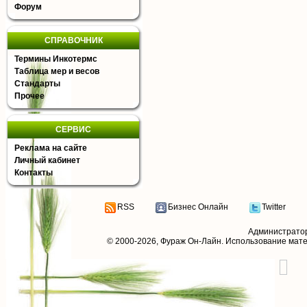
Форум
СПРАВОЧНИК
Термины Инкотермс
Таблица мер и весов
Стандарты
Прочее
СЕРВИС
Реклама на сайте
Личный кабинет
Контакты
RSS
Бизнес Онлайн
Twitter
Администрато
© 2000-2026,
Фураж Он-Лайн
. Использование мат