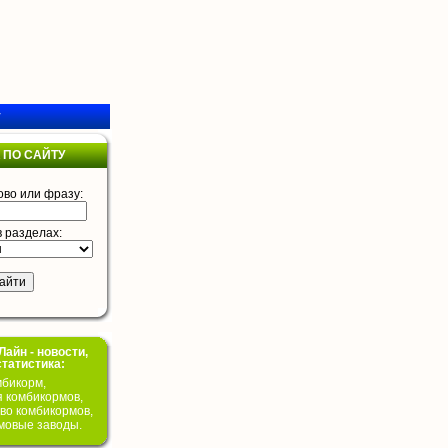
у
 ПО САЙТУ
ово или фразу:
в разделах:
айн - новости,
статистика:
бикорм,
я комбикормов,
во комбикормов,
мовые заводы.