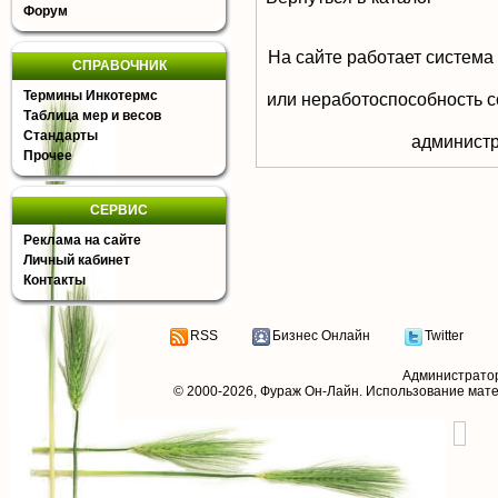
Форум
На сайте работает система
СПРАВОЧНИК
Термины Инкотермс
или неработоспособность с
Таблица мер и весов
Стандарты
aдминистр
Прочее
СЕРВИС
Реклама на сайте
Личный кабинет
Контакты
RSS
Бизнес Онлайн
Twitter
Администрато
© 2000-2026,
Фураж Он-Лайн
. Использование мат