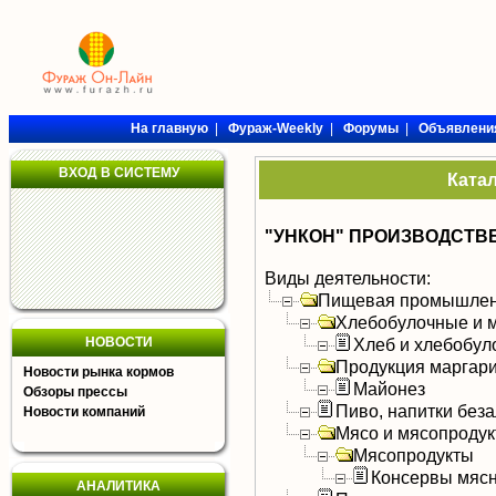
На главную
|
Фураж-Weekly
|
Форумы
|
Объявлени
ВХОД В СИСТЕМУ
Ката
"УНКОН" ПРОИЗВОДСТВ
Виды деятельности:
Пищевая промышлен
Хлебобулочные и м
НОВОСТИ
Хлеб и хлебобул
Продукция маргар
Новости рынка кормов
Майонез
Обзоры прессы
Пиво, напитки без
Новости компаний
Мясо и мясопроду
Мясопродукты
Консервы мяс
АНАЛИТИКА