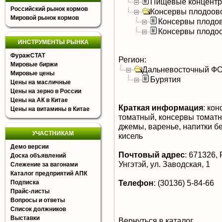
Пищевые концентра
Российский рынок кормов
Консервы плодоов
Мировой рынок кормов
Консервы плодо
Консервы плодо
ИНСТРУМЕНТЫ РЫНКА
ФуражСТАТ
Регион:
Мировые биржи
Дальневосточный Ф
Мировые цены
Бурятия
Цены на масличные
Цены на зерно в России
Цены на АК в Китае
Краткая информация
:
кон
Цены на витамины в Китае
томатный, консервы томатн
джемы, варенье, напитки б
УЧАСТНИКАМ
кисель
Демо версии
Почтовый адрес
:
671326, Р
Доска объявлений
Унгэтэй, ул. Заводская, 1
Слежение за вагонами
Каталог предприятий АПК
Телефон
:
(30136) 5-84-66
Подписка
Прайс-листы
Вопросы и ответы
Список должников
Выставки
Вернуться в каталог