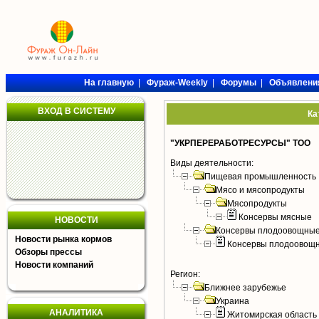
На главную
|
Фураж-Weekly
|
Форумы
|
Объявлени
ВХОД В СИСТЕМУ
Ка
"УКРПЕРЕРАБОТРЕСУРСЫ" ТОО
Виды деятельности:
Пищевая промышленность
Мясо и мясопродукты
Мясопродукты
Консервы мясные
НОВОСТИ
Консервы плодоовощные
Новости рынка кормов
Консервы плодоовощ
Обзоры прессы
Новости компаний
Регион:
Ближнее зарубежье
Украина
АНАЛИТИКА
Житомирская область