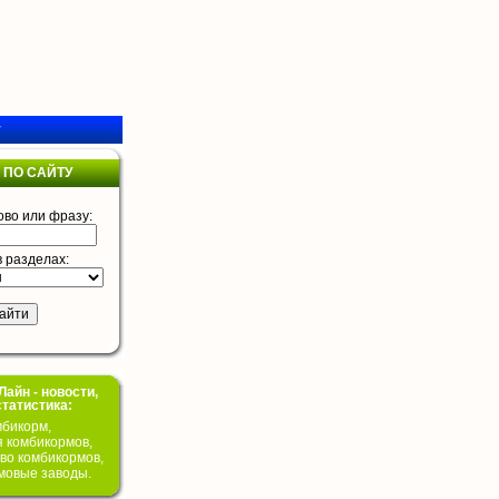
у
 ПО САЙТУ
ово или фразу:
в разделах:
айн - новости,
статистика:
бикорм,
я комбикормов,
во комбикормов,
мовые заводы.