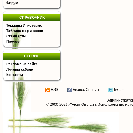
Форум
СПРАВОЧНИК
Термины Инкотермс
Таблица мер и весов
Стандарты
Прочее
СЕРВИС
Реклама на сайте
Личный кабинет
Контакты
RSS
Бизнес Онлайн
Twitter
Администрато
© 2000-2026,
Фураж Он-Лайн
. Использование мат