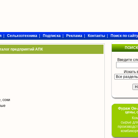
я
|
Сельхозтехника
|
Подписка
|
Реклама
|
Контакты
|
Поиск по сайт
ПОИСК
талог предприятий АПК
Введите сл
Искать 
, соки
ные
Фураж Он-Л
цены, 
Ком
сырье дл
производст
комбикор