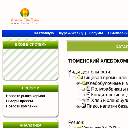
На главную
|
Фураж-Weekly
|
Форумы
|
Объявлени
ВХОД В СИСТЕМУ
Ката
ТЮМЕНСКИЙ ХЛЕБОКОМБ
Виды деятельности:
Пищевая промышлен
Хлебобулочные и м
НОВОСТИ
Полуфабрикаты 
Кондитерские из
Новости рынка кормов
Хлеб и хлебобул
Обзоры прессы
Пиво, напитки без
Новости компаний
Регион:
АНАЛИТИКА