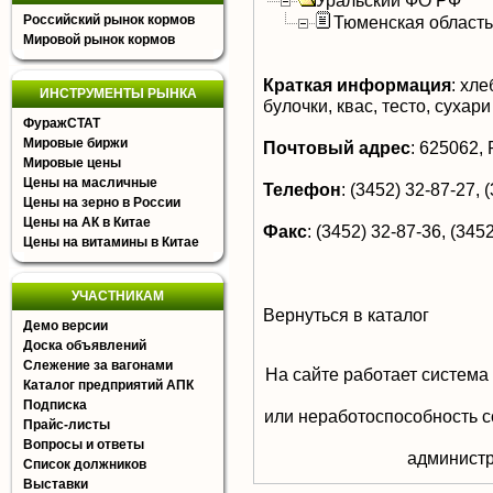
Уральский ФО РФ
Российский рынок кормов
Тюменская область
Мировой рынок кормов
Краткая информация
:
хлеб
ИНСТРУМЕНТЫ РЫНКА
булочки, квас, тесто, суха
ФуражСТАТ
Мировые биржи
Почтовый адрес
:
625062, Р
Мировые цены
Цены на масличные
Телефон
:
(3452) 32-87-27, (
Цены на зерно в России
Цены на АК в Китае
Факс
:
(3452) 32-87-36, (3452
Цены на витамины в Китае
УЧАСТНИКАМ
Вернуться в каталог
Демо версии
Доска объявлений
Слежение за вагонами
На сайте работает система
Каталог предприятий АПК
Подписка
или неработоспособность с
Прайс-листы
Вопросы и ответы
aдминистр
Список должников
Выставки