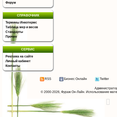
Форум
СПРАВОЧНИК
Термины Инкотермс
Таблица мер и весов
Стандарты
Прочее
СЕРВИС
Реклама на сайте
Личный кабинет
Контакты
RSS
Бизнес Онлайн
Twitter
Администрато
© 2000-2026,
Фураж Он-Лайн
. Использование мат