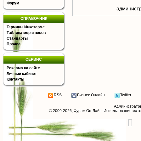
Форум
aдминистр
СПРАВОЧНИК
Термины Инкотермс
Таблица мер и весов
Стандарты
Прочее
СЕРВИС
Реклама на сайте
Личный кабинет
Контакты
RSS
Бизнес Онлайн
Twitter
Администрато
© 2000-2026,
Фураж Он-Лайн
. Использование мат