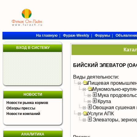
На главную
|
Фураж-Weekly
|
Форумы
|
Объявлени
ВХОД В СИСТЕМУ
Ката
БИЙСКИЙ ЭЛЕВАТОР (ОА
Виды деятельности:
Пищевая промышлен
Мукомольно-крупя
НОВОСТИ
Мука продоволь
Крупа
Новости рынка кормов
Овощная сушеная 
Обзоры прессы
Услуги АПК
Новости компаний
Элеваторы, зерно
АНАЛИТИКА