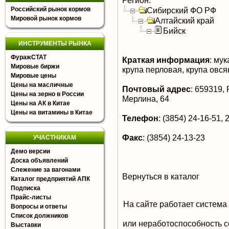
Регион:
Российский рынок кормов
Сибирский ФО РФ
Мировой рынок кормов
Алтайский край
Бийск
ИНСТРУМЕНТЫ РЫНКА
ФуражСТАТ
Краткая информация
:
мука
Мировые биржи
крупа перловая, крупа овся
Мировые цены
Цены на масличные
Почтовый адрес
:
659319, Р
Цены на зерно в России
Мерлина, 64
Цены на АК в Китае
Цены на витамины в Китае
Телефон
:
(3854) 24-16-51, 2
Факс
:
(3854) 24-13-23
УЧАСТНИКАМ
Демо версии
Доска объявлений
Слежение за вагонами
Вернуться в каталог
Каталог предприятий АПК
Подписка
Прайс-листы
На сайте работает система
Вопросы и ответы
Список должников
или неработоспособность с
Выставки