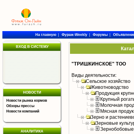
На главную
|
Фураж-Weekly
|
Форумы
|
Объявлени
ВХОД В СИСТЕМУ
Ката
"ТРИШКИНСКОЕ" ТОО
Виды деятельности:
Сельское хозяйство
Животноводство
НОВОСТИ
Продукция крупно
Крупный рогат
Новости рынка кормов
Молочная прод
Обзоры прессы
Мясная продук
Новости компаний
Зерно и растениев
Зерновые культ
Зернобобовые
АНАЛИТИКА