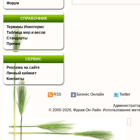
Форум
СПРАВОЧНИК
Термины Инкотермс
Таблица мер и весов
Стандарты
Прочее
СЕРВИС
Реклама на сайте
Личный кабинет
Контакты
RSS
Бизнес Онлайн
Twitter
Администрато
© 2000-2026,
Фураж Он-Лайн
. Использование мат