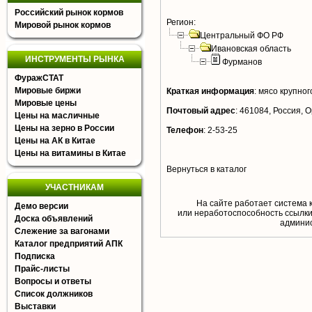
Российский рынок кормов
Регион:
Мировой рынок кормов
Центральный ФО РФ
Ивановская область
ИНСТРУМЕНТЫ РЫНКА
Фурманов
ФуражСТАТ
Мировые биржи
Краткая информация
:
мясо крупного
Мировые цены
Почтовый адрес
:
461084, Россия, О
Цены на масличные
Цены на зерно в России
Телефон
:
2-53-25
Цены на АК в Китае
Цены на витамины в Китае
Вернуться в каталог
УЧАСТНИКАМ
На сайте работает система 
Демо версии
или неработоспособность ссылки,
Доска объявлений
aдминис
Слежение за вагонами
Каталог предприятий АПК
Подписка
Прайс-листы
Вопросы и ответы
Список должников
Выставки