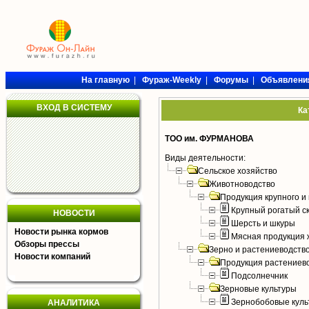
На главную
|
Фураж-Weekly
|
Форумы
|
Объявлени
ВХОД В СИСТЕМУ
Ка
ТОО им. ФУРМАНОВА
Виды деятельности:
Сельское хозяйство
Животноводство
Продукция крупного и 
Крупный рогатый с
НОВОСТИ
Шерсть и шкуры
Новости рынка кормов
Мясная продукция 
Обзоры прессы
Зерно и растениеводств
Новости компаний
Продукция растениев
Подсолнечник
Зерновые культуры
Зернобобовые куль
АНАЛИТИКА