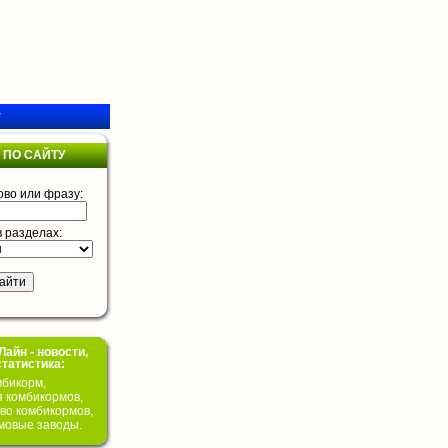
у
 ПО САЙТУ
ово или фразу:
в разделах:
айн - новости,
статистика:
бикорм,
я комбикормов,
во комбикормов,
мовые заводы.