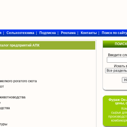
я
|
Сельхозтехника
|
Подписка
|
Реклама
|
Контакты
|
Поиск по сайт
ПОИСК
талог предприятий АПК
Введите сл
Искать 
мелкого рогатого скота
кот
животноводства
Фураж Он-Л
о
цены, 
одства
Ком
сырье дл
производст
комбикор
туры