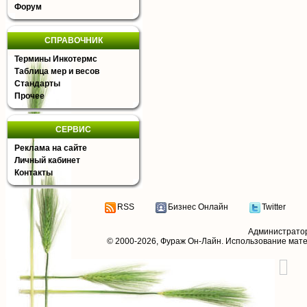
Форум
СПРАВОЧНИК
Термины Инкотермс
Таблица мер и весов
Стандарты
Прочее
СЕРВИС
Реклама на сайте
Личный кабинет
Контакты
RSS
Бизнес Онлайн
Twitter
Администрато
© 2000-2026,
Фураж Он-Лайн
. Использование мат