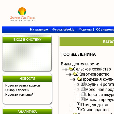
На главную
|
Фураж-Weekly
|
Форумы
|
Объявлени
ВХОД В СИСТЕМУ
Ката
ТОО им. ЛЕНИНА
Виды деятельности:
Сельское хозяйство
Животноводство
НОВОСТИ
Продукция крупно
Крупный рогат
Новости рынка кормов
Молочная прод
Обзоры прессы
Шерсть и шку
Новости компаний
Мясная продук
Птицеводство
Свиноводство
АНАЛИТИКА