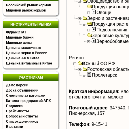
Овощеводство и б
Российский рынок кормов
Продукция овощ
Мировой рынок кормов
Овощи
Зерно и растениев
Продукция расте
ИНСТРУМЕНТЫ РЫНКА
Подсолнечник
ФуражСТАТ
Зерновые культ
Мировые биржи
Зернобобовые
Мировые цены
Цены на масличные
Цены на зерно в России
Регион:
Цены на АК в Китае
Южный ФО РФ
Цены на витамины в Китае
Ростовская област
Пролетарск
УЧАСТНИКАМ
Демо версии
Доска объявлений
Краткая информация
:
мясо
Слежение за вагонами
открытого грунта, молоко
Каталог предприятий АПК
Подписка
Почтовый адрес
:
347540, Р
Прайс-листы
Пионерская, 157
Вопросы и ответы
Список должников
Телефон
:
9-15-41
Выставки