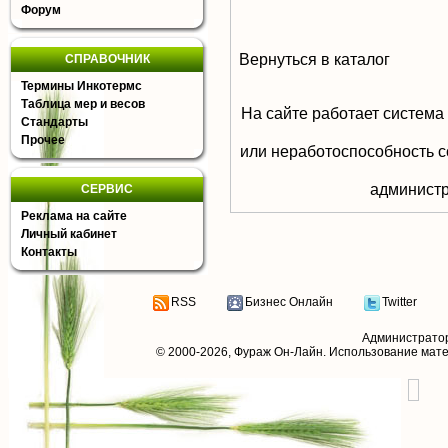
Форум
Вернуться в каталог
СПРАВОЧНИК
Термины Инкотермс
Таблица мер и весов
На сайте работает система
Стандарты
Прочее
или неработоспособность с
aдминистр
СЕРВИС
Реклама на сайте
Личный кабинет
Контакты
RSS
Бизнес Онлайн
Twitter
Администрато
© 2000-2026,
Фураж Он-Лайн
. Использование мат