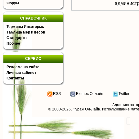
aдминистр
Форум
СПРАВОЧНИК
Термины Инкотермс
Таблица мер и весов
Стандарты
Прочее
СЕРВИС
Реклама на сайте
Личный кабинет
Контакты
RSS
Бизнес Онлайн
Twitter
Администрато
© 2000-2026,
Фураж Он-Лайн
. Использование мат