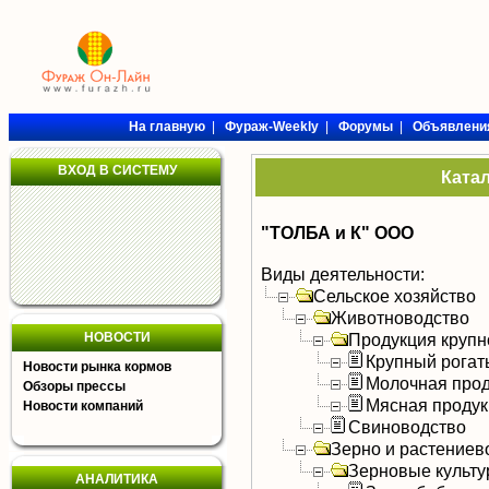
На главную
|
Фураж-Weekly
|
Форумы
|
Объявлени
ВХОД В СИСТЕМУ
Ката
"ТОЛБА и К" ООО
Виды деятельности:
Сельское хозяйство
Животноводство
НОВОСТИ
Продукция крупно
Крупный рогат
Новости рынка кормов
Молочная прод
Обзоры прессы
Мясная продук
Новости компаний
Свиноводство
Зерно и растениев
Зерновые культ
АНАЛИТИКА