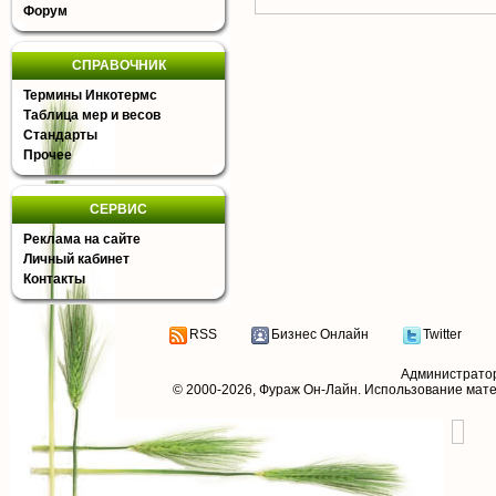
Форум
СПРАВОЧНИК
Термины Инкотермс
Таблица мер и весов
Стандарты
Прочее
СЕРВИС
Реклама на сайте
Личный кабинет
Контакты
RSS
Бизнес Онлайн
Twitter
Администрато
© 2000-2026,
Фураж Он-Лайн
. Использование мат