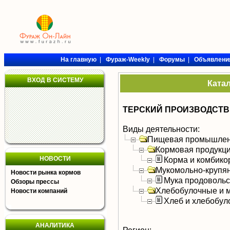
На главную
|
Фураж-Weekly
|
Форумы
|
Объявлени
ВХОД В СИСТЕМУ
Ката
ТЕРСКИЙ ПРОИЗВОДСТВ
Виды деятельности:
Пищевая промышлен
Кормовая продукц
НОВОСТИ
Корма и комбико
Мукомольно-крупя
Новости рынка кормов
Мука продоволь
Обзоры прессы
Хлебобулочные и м
Новости компаний
Хлеб и хлебобул
АНАЛИТИКА