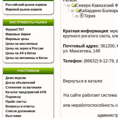
Регион:
Российский рынок кормов
Северо-Кавказский 
Мировой рынок кормов
Кабардино-Балкар
Терек
ИНСТРУМЕНТЫ РЫНКА
ФуражСТАТ
Краткая информация
:
мука
Мировые биржи
крупного рогатого скота, х
Мировые цены
Цены на масличные
Почтовый адрес
:
361200, 
Цены на зерно в России
ул. Мансегова, 148
Цены на АК в Китае
Цены на витамины в Китае
Телефон
:
(86632) 9-12-79, 
УЧАСТНИКАМ
Демо версии
Вернуться в каталог
Доска объявлений
Слежение за вагонами
Каталог предприятий АПК
На сайте работает система
Подписка
Прайс-листы
или неработоспособность с
Вопросы и ответы
Список должников
aдминистр
Выставки