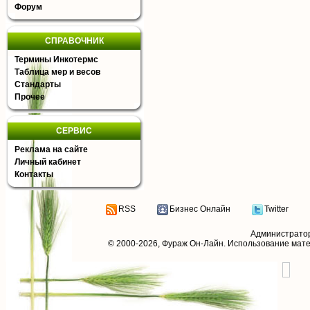
Форум
СПРАВОЧНИК
Термины Инкотермс
Таблица мер и весов
Стандарты
Прочее
СЕРВИС
Реклама на сайте
Личный кабинет
Контакты
RSS
Бизнес Онлайн
Twitter
Администрато
© 2000-2026,
Фураж Он-Лайн
. Использование мат