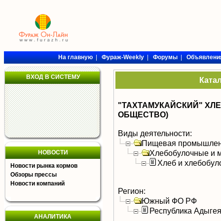
На главную
|
Фураж-Weekly
|
Форумы
|
Объявлени
ВХОД В СИСТЕМУ
Ката
"ТАХТАМУКАЙСКИЙ" ХЛ
ОБЩЕСТВО)
Виды деятельности:
Пищевая промышлен
Хлебобулочные и м
НОВОСТИ
Хлеб и хлебобул
Новости рынка кормов
Обзоры прессы
Новости компаний
Регион:
Южный ФО РФ
Республика Адыге
АНАЛИТИКА