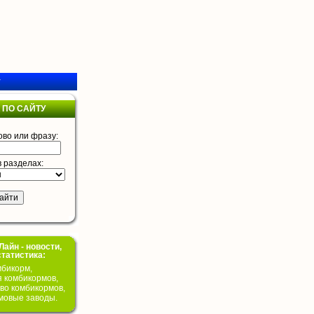
у
 ПО САЙТУ
ово или фразу:
в разделах:
айн - новости,
статистика:
бикорм,
я комбикормов,
во комбикормов,
мовые заводы.