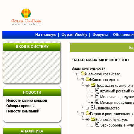
На главную
|
Фураж-Weekly
|
Форумы
|
Объявлени
ВХОД В СИСТЕМУ
Ка
"ТАТАРО-МАКЛАКОВСКОЕ" ТОО
Виды деятельности:
Сельское хозяйство
Животноводство
Продукция крупного и 
Крупный рогатый с
НОВОСТИ
Молочная продукци
Новости рынка кормов
Мясная продукция 
Обзоры прессы
Свиноводство
Новости компаний
Зерно и растениеводств
Зерновые культуры
Зернобобовые куль
АНАЛИТИКА