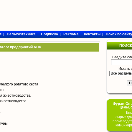
я
|
Сельхозтехника
|
Подписка
|
Реклама
|
Контакты
|
Поиск по сайт
ПОИСК
талог предприятий АПК
Введите сл
Искать 
мелкого рогатого скота
кот
я животноводства
животноводства
Фураж Он-Л
цены, 
о
Ком
сырье дл
производст
туры
комбикор