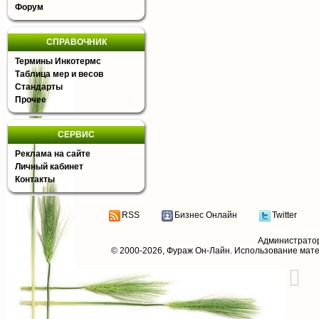
Форум
СПРАВОЧНИК
Термины Инкотермс
Таблица мер и весов
Стандарты
Прочее
СЕРВИС
Реклама на сайте
Личный кабинет
Контакты
RSS
Бизнес Онлайн
Twitter
Администрато
© 2000-2026,
Фураж Он-Лайн
. Использование мат