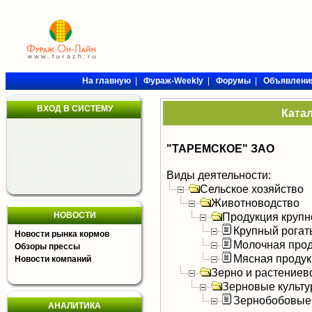
На главную
|
Фураж-Weekly
|
Форумы
|
Объявлени
ВХОД В СИСТЕМУ
Ката
"ТАРЕМСКОЕ" ЗАО
Виды деятельности:
Сельское хозяйство
Животноводство
НОВОСТИ
Продукция крупно
Крупный рогат
Новости рынка кормов
Молочная прод
Обзоры прессы
Мясная продук
Новости компаний
Зерно и растениев
Зерновые культ
Зернобобовые
АНАЛИТИКА