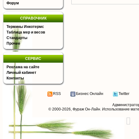
Форум
СПРАВОЧНИК
Термины Инкотермс
Таблица мер и весов
Стандарты
Прочее
СЕРВИС
Реклама на сайте
Личный кабинет
Контакты
RSS
Бизнес Онлайн
Twitter
Администрато
© 2000-2026,
Фураж Он-Лайн
. Использование мат