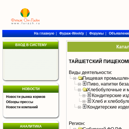
На главную
|
Фураж-Weekly
|
Форумы
|
Объявлени
ВХОД В СИСТЕМУ
Ката
ТАЙШЕТСКИЙ ПИЩЕКОМБ
Виды деятельности:
Пищевая промышлен
Пиво, напитки без
НОВОСТИ
Хлебобулочные и м
Кондитерские из
Новости рынка кормов
Хлеб и хлебобул
Обзоры прессы
Кондитерские изде
Новости компаний
Регион:
АНАЛИТИКА