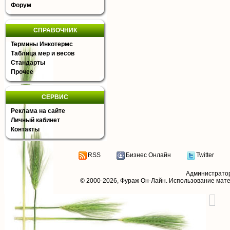
Форум
СПРАВОЧНИК
Термины Инкотермс
Таблица мер и весов
Стандарты
Прочее
СЕРВИС
Реклама на сайте
Личный кабинет
Контакты
RSS
Бизнес Онлайн
Twitter
Администрато
© 2000-2026,
Фураж Он-Лайн
. Использование мат