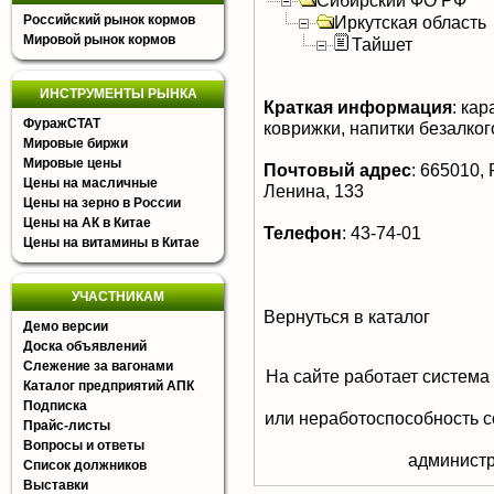
Сибирский ФО РФ
Российский рынок кормов
Иркутская область
Мировой рынок кормов
Тайшет
ИНСТРУМЕНТЫ РЫНКА
Краткая информация
:
кара
ФуражСТАТ
коврижки, напитки безалко
Мировые биржи
Мировые цены
Почтовый адрес
:
665010, Р
Цены на масличные
Ленина, 133
Цены на зерно в России
Цены на АК в Китае
Телефон
:
43-74-01
Цены на витамины в Китае
УЧАСТНИКАМ
Вернуться в каталог
Демо версии
Доска объявлений
Слежение за вагонами
На сайте работает система
Каталог предприятий АПК
Подписка
или неработоспособность с
Прайс-листы
Вопросы и ответы
aдминистр
Список должников
Выставки