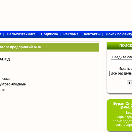
я
|
Сельхозтехника
|
Подписка
|
Реклама
|
Контакты
|
Поиск по сайт
ПОИСК
талог предприятий АПК
Введите сл
ЗАВОД
Искать 
, соки
уктово-ягодные
ные
Фураж Он-Л
цены, 
Ком
сырье дл
производст
комбикор