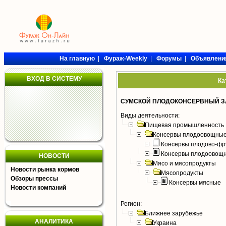
На главную
|
Фураж-Weekly
|
Форумы
|
Объявлени
ВХОД В СИСТЕМУ
Ка
СУМСКОЙ ПЛОДОКОНСЕРВНЫЙ 
Виды деятельности:
Пищевая промышленность
Консервы плодоовощные
Консервы плодово-фр
Консервы плодоовощ
НОВОСТИ
Мясо и мясопродукты
Новости рынка кормов
Мясопродукты
Обзоры прессы
Консервы мясные
Новости компаний
Регион:
Ближнее зарубежье
АНАЛИТИКА
Украина