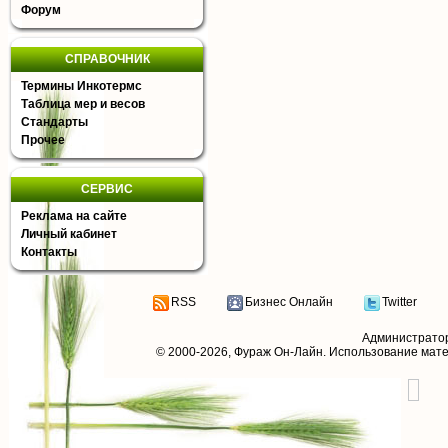
Форум
СПРАВОЧНИК
Термины Инкотермс
Таблица мер и весов
Стандарты
Прочее
СЕРВИС
Реклама на сайте
Личный кабинет
Контакты
RSS
Бизнес Онлайн
Twitter
Администрато
© 2000-2026,
Фураж Он-Лайн
. Использование мат