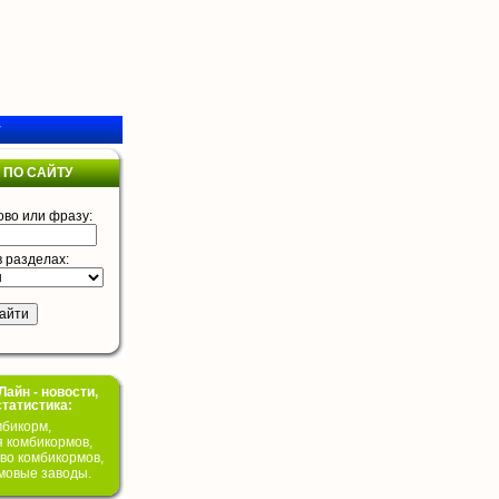
у
 ПО САЙТУ
ово или фразу:
в разделах:
айн - новости,
статистика:
бикорм,
я комбикормов,
во комбикормов,
мовые заводы.