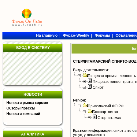
На главную
|
Фураж-Weekly
|
Форумы
|
Объявлени
ВХОД В СИСТЕМУ
Ка
СТЕРЛИТАМАКСКИЙ СПИРТО-ВОД
Виды деятельности:
Пищевая промышленность
Пищевые концентраты, н
Спирт
НОВОСТИ
Регион:
Новости рынка кормов
Приволжский ФО РФ
Обзоры прессы
Башкортостан
Новости компаний
Стерлитамак
Краткая информация
:
спирт этиловы
АНАЛИТИКА
уксус, углекислота