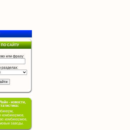
у
 ПО САЙТУ
ово или фразу:
в разделах:
айн - новости,
статистика:
бикорм,
я комбикормов,
во комбикормов,
мовые заводы.