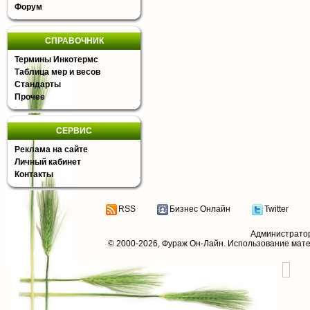
Форум
СПРАВОЧНИК
Термины Инкотермс
Таблица мер и весов
Стандарты
Прочее
СЕРВИС
Реклама на сайте
Личный кабинет
Контакты
RSS
Бизнес Онлайн
Twitter
Администрато
© 2000-2026,
Фураж Он-Лайн
. Использование мат