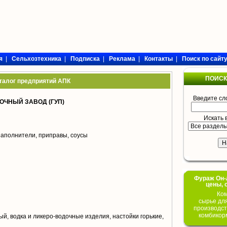
я
|
Сельхозтехника
|
Подписка
|
Реклама
|
Контакты
|
Поиск по сайт
ПОИСК
талог предприятий АПК
Введите сл
ОЧНЫЙ ЗАВОД (ГУП)
Искать 
аполнители, приправы, соусы
Фураж Он-Л
цены, 
Ком
сырье дл
производст
комбикор
й, водка и ликеро-водочные изделия, настойки горькие,