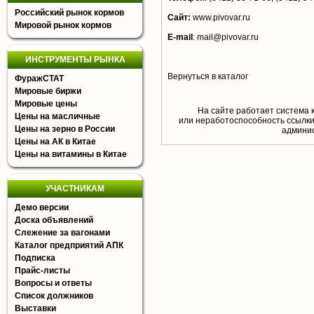
Российский рынок кормов
Сайт:
www.pivovar.ru
Мировой рынок кормов
E-mail
:
mail@pivovar.ru
ИНСТРУМЕНТЫ РЫНКА
Вернуться в каталог
ФуражСТАТ
Мировые биржи
Мировые цены
На сайте работает система 
Цены на масличные
или неработоспособность ссылки,
Цены на зерно в России
aдминис
Цены на АК в Китае
Цены на витамины в Китае
УЧАСТНИКАМ
Демо версии
Доска объявлений
Слежение за вагонами
Каталог предприятий АПК
Подписка
Прайс-листы
Вопросы и ответы
Список должников
Выставки