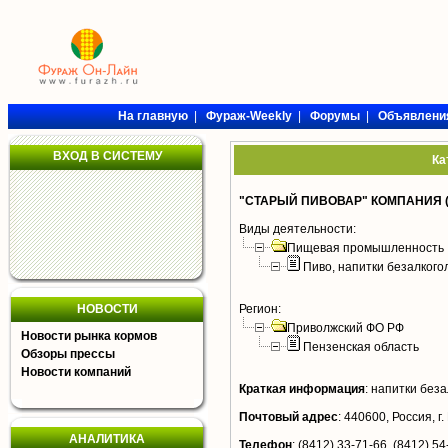
На главную
|
Фураж-Weekly
|
Форумы
|
Объявлени
ВХОД В СИСТЕМУ
Ка
"СТАРЫЙ ПИВОВАР" КОМПАНИЯ 
Виды деятельности:
Пищевая промышленность
Пиво, напитки безалког
НОВОСТИ
Регион:
Приволжский ФО РФ
Новости рынка кормов
Пензенская область
Обзоры прессы
Новости компаний
Краткая информация
:
напитки беза
Почтовый адрес
:
440600, Россия, г.
АНАЛИТИКА
Телефон
:
(8412) 33-71-66, (8412) 54