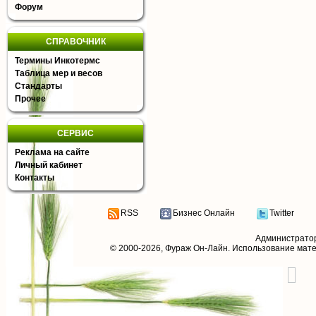
Форум
СПРАВОЧНИК
Термины Инкотермс
Таблица мер и весов
Стандарты
Прочее
СЕРВИС
Реклама на сайте
Личный кабинет
Контакты
RSS
Бизнес Онлайн
Twitter
Администрато
© 2000-2026,
Фураж Он-Лайн
. Использование мат