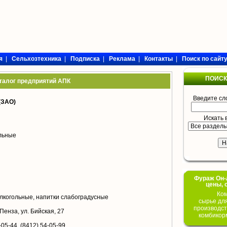
я
|
Сельхозтехника
|
Подписка
|
Реклама
|
Контакты
|
Поиск по сайт
ПОИСК
талог предприятий АПК
Введите сл
(ЗАО)
Искать 
ольные
Фураж Он-Л
цены, 
Ком
лкогольные, напитки слабоградусные
сырье дл
производст
 Пенза, ул. Бийская, 27
комбикор
-05-44, (8412) 54-05-99