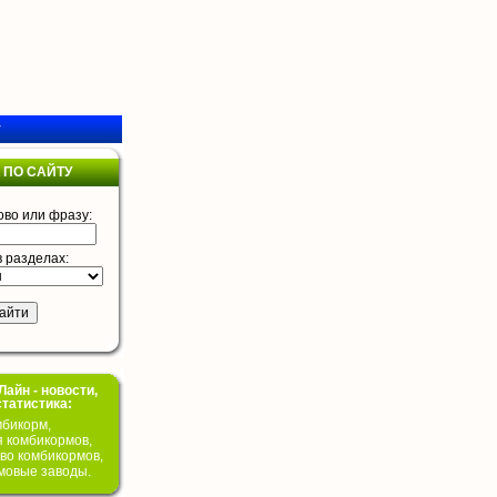
у
 ПО САЙТУ
ово или фразу:
в разделах:
айн - новости,
статистика:
бикорм,
я комбикормов,
во комбикормов,
мовые заводы.