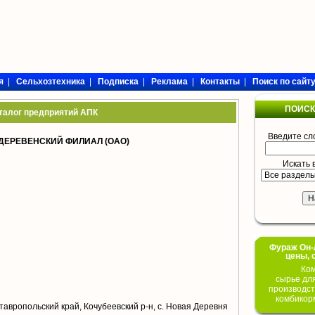
я
|
Сельхозтехника
|
Подписка
|
Реклама
|
Контакты
|
Поиск по сайт
ПОИСК
талог предприятий АПК
Введите сл
ДЕРЕВЕНСКИЙ ФИЛИАЛ (ОАО)
Искать 
Фураж Он-Л
цены, 
Ком
сырье дл
производст
комбикор
тавропольский край, Кочубеевский р-н, с. Новая Деревня