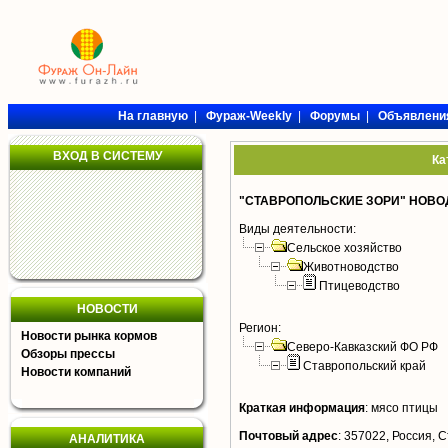
На главную
|
Фураж-Weekly
|
Форумы
|
Объявлени
ВХОД В СИСТЕМУ
Ка
"СТАВРОПОЛЬСКИЕ ЗОРИ" НОВО
Виды деятельности:
Сельское хозяйство
Животноводство
Птицеводство
НОВОСТИ
Регион:
Новости рынка кормов
Северо-Кавказский ФО РФ
Обзоры прессы
Ставропольский край
Новости компаний
Краткая информация
:
мясо птицы
Почтовый адрес
:
357022, Россия, С
АНАЛИТИКА