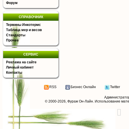
Форум
СПРАВОЧНИК
Термины Инкотермс
Таблица мер и весов
Стандарты
Прочее
СЕРВИС
Реклама на сайте
Личный кабинет
Контакты
RSS
Бизнес Онлайн
Twitter
Администрато
© 2000-2026,
Фураж Он-Лайн
. Использование мат