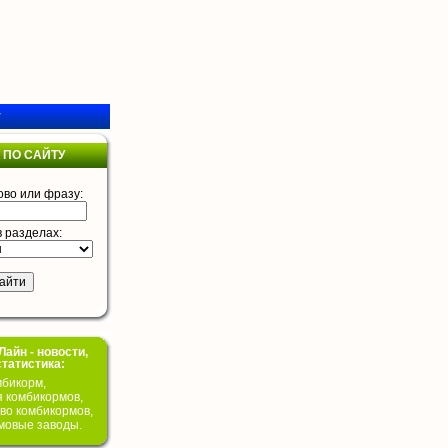
у
 ПО САЙТУ
ово или фразу:
в разделах:
айн - новости,
статистика:
бикорм,
я комбикормов,
во комбикормов,
мовые заводы.