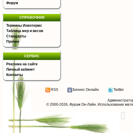
Форум
СПРАВОЧНИК
Термины Инкотермс
Таблица мер и весов
Стандарты
Прочее
СЕРВИС
Реклама на сайте
Личный кабинет
Контакты
RSS
Бизнес Онлайн
Twitter
Администрато
© 2000-2026,
Фураж Он-Лайн
. Использование мат