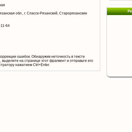
ная
Ре
язанская обл., г. Спасск-Рязанский, Старорязанские
-11-64
коррекции ошибок. Обнаружив неточность в тексте
 выделите на странице этот фрагмент и отправьте его
тратору нажатием Ctrl+Enter.