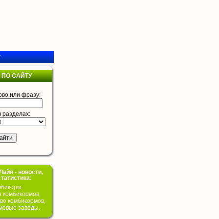
у
 ПО САЙТУ
ово или фразу:
в разделах:
айн - новости,
статистика:
бикорм,
я комбикормов,
во комбикормов,
мовые заводы.