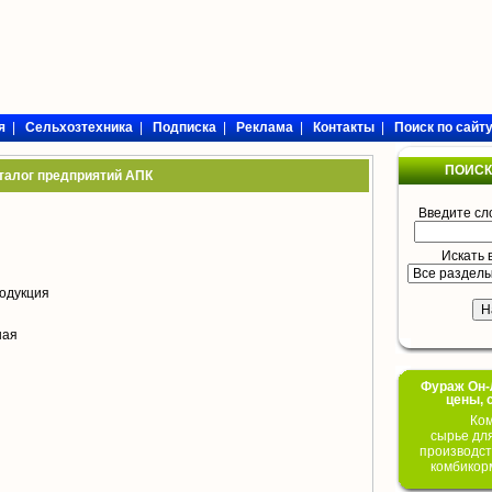
я
|
Сельхозтехника
|
Подписка
|
Реклама
|
Контакты
|
Поиск по сайт
ПОИСК
талог предприятий АПК
Введите сл
Искать 
одукция
ная
Фураж Он-Л
цены, 
Ком
сырье дл
производст
комбикор