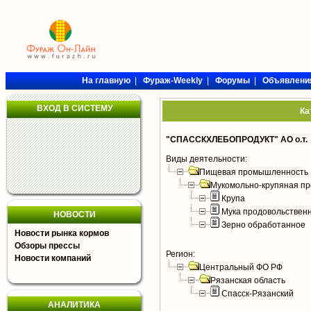
На главную
|
Фураж-Weekly
|
Форумы
|
Объявлени
ВХОД В СИСТЕМУ
Ка
"СПАССКХЛЕБОПРОДУКТ" АО о.т.
Виды деятельности:
Пищевая промышленность
Мукомольно-крупяная пр
Крупа
Мука продовольствен
НОВОСТИ
Зерно обработанное
Новости рынка кормов
Обзоры прессы
Регион:
Новости компаний
Центральный ФО РФ
Рязанская область
Спасск-Рязанский
АНАЛИТИКА