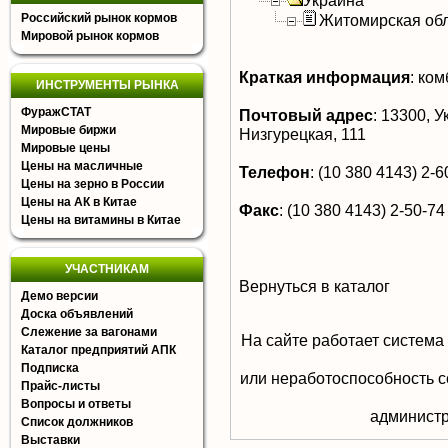
Украина
Российский рынок кормов
Житомирская об
Мировой рынок кормов
Краткая информация
:
комб
ИНСТРУМЕНТЫ РЫНКА
ФуражСТАТ
Почтовый адрес
:
13300, Ук
Мировые биржи
Низгурецкая, 111
Мировые цены
Цены на масличные
Телефон
:
(10 380 4143) 2-60
Цены на зерно в России
Цены на АК в Китае
Факс
:
(10 380 4143) 2-50-74
Цены на витамины в Китае
УЧАСТНИКАМ
Вернуться в каталог
Демо версии
Доска объявлений
Слежение за вагонами
На сайте работает система
Каталог предприятий АПК
Подписка
или неработоспособность с
Прайс-листы
Вопросы и ответы
aдминистр
Список должников
Выставки