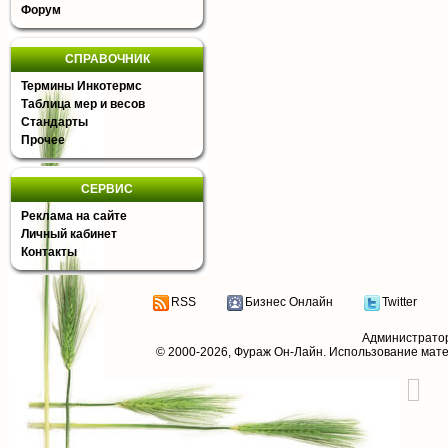
Форум
СПРАВОЧНИК
Термины Инкотермс
Таблица мер и весов
Стандарты
Прочее
СЕРВИС
Реклама на сайте
Личный кабинет
Контакты
RSS
Бизнес Онлайн
Twitter
Администрато
© 2000-2026,
Фураж Он-Лайн
. Использование мат