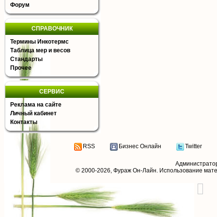
Форум
СПРАВОЧНИК
Термины Инкотермс
Таблица мер и весов
Стандарты
Прочее
СЕРВИС
Реклама на сайте
Личный кабинет
Контакты
RSS
Бизнес Онлайн
Twitter
Администрато
© 2000-2026,
Фураж Он-Лайн
. Использование мат