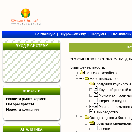
На главную
|
Фураж-Weekly
|
Форумы
|
Объявлени
ВХОД В СИСТЕМУ
Ка
"СОФИЕВСКОЕ" СЕЛЬХОЗПРЕДП
Виды деятельности:
Сельское хозяйство
Животноводство
Продукция крупного и 
Крупный рогатый с
НОВОСТИ
Молочная продукци
Новости рынка кормов
Шерсть и шкуры
Обзоры прессы
Мясная продукция 
Новости компаний
Свиноводство
Овощеводство и бахчево
Продукция овощеводс
Овощи
АНАЛИТИКА