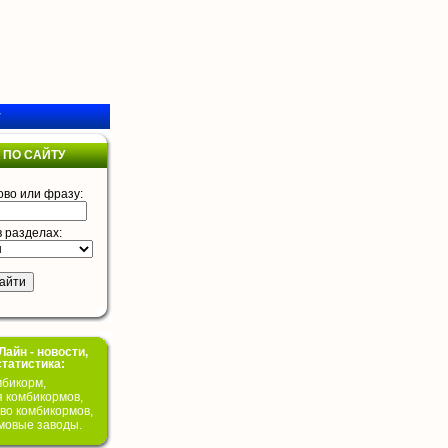
у
 ПО САЙТУ
ово или фразу:
в разделах:
айн - новости,
статистика:
бикорм,
я комбикормов,
во комбикормов,
мовые заводы.