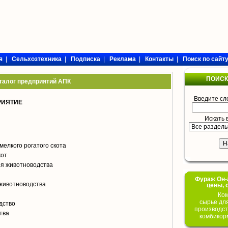
я
|
Сельхозтехника
|
Подписка
|
Реклама
|
Контакты
|
Поиск по сайт
ПОИСК
талог предприятий АПК
Введите сл
РИЯТИЕ
Искать 
мелкого рогатого скота
кот
я животноводства
Фураж Он-Л
животноводства
цены, 
Ком
сырье дл
дство
производст
тва
комбикор