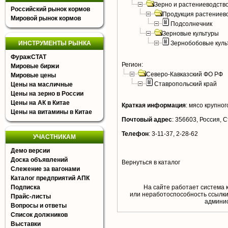
Зерно и растениеводств
Российский рынок кормов
Продукция растениев
Мировой рынок кормов
Подсолнечник
Зерновые культуры
ИНСТРУМЕНТЫ РЫНКА
Зернобобовые куль
ФуражСТАТ
Регион:
Мировые биржи
Северо-Кавказский ФО РФ
Мировые цены
Ставропольский край
Цены на масличные
Цены на зерно в России
Цены на АК в Китае
Краткая информация
:
мясо крупного
Цены на витамины в Китае
Почтовый адрес
:
356603, Россия, С
Телефон
:
3-11-37, 2-28-62
УЧАСТНИКАМ
Демо версии
Доска объявлений
Вернуться в каталог
Слежение за вагонами
Каталог предприятий АПК
Подписка
На сайте работает система 
или неработоспособность ссылки,
Прайс-листы
aдминис
Вопросы и ответы
Список должников
Выставки