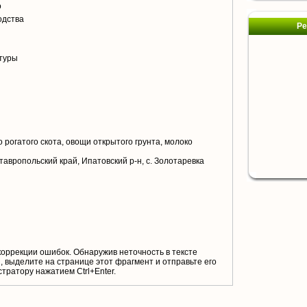
о
одства
Ре
туры
 рогатого скота, овощи открытого грунта, молоко
тавропольский край, Ипатовский р-н, с. Золотаревка
коррекции ошибок. Обнаружив неточность в тексте
 выделите на странице этот фрагмент и отправьте его
тратору нажатием Ctrl+Enter.