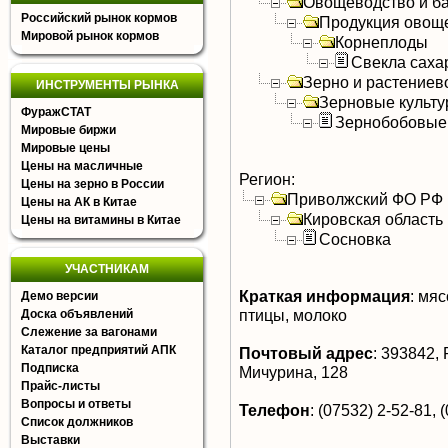
Овощеводство и б
Российский рынок кормов
Продукция овощ
Мировой рынок кормов
Корнеплоды
Свекла саха
Зерно и растениев
ИНСТРУМЕНТЫ РЫНКА
Зерновые культ
ФуражСТАТ
Зернобобовые
Мировые биржи
Мировые цены
Цены на масличные
Регион:
Цены на зерно в России
Приволжский ФО РФ
Цены на АК в Китае
Кировская область
Цены на витамины в Китае
Сосновка
УЧАСТНИКАМ
Краткая информация
:
мясо
Демо версии
птицы, молоко
Доска объявлений
Слежение за вагонами
Каталог предприятий АПК
Почтовый адрес
:
393842, Р
Подписка
Мичурина, 128
Прайс-листы
Вопросы и ответы
Телефон
:
(07532) 2-52-81, 
Список должников
Выставки