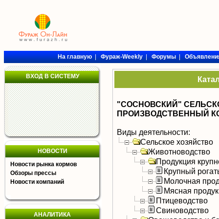
На главную
|
Фураж-Weekly
|
Форумы
|
Объявлени
ВХОД В СИСТЕМУ
Ката
"СОСНОВСКИЙ" СЕЛЬС
ПРОИЗВОДСТВЕННЫЙ К
Виды деятельности:
Сельское хозяйство
Животноводство
НОВОСТИ
Продукция крупно
Новости рынка кормов
Крупный рогат
Обзоры прессы
Молочная прод
Новости компаний
Мясная продук
Птицеводство
Свиноводство
АНАЛИТИКА