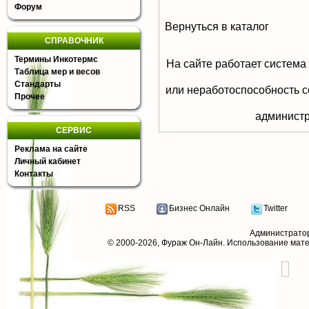
Форум
Вернуться в каталог
СПРАВОЧНИК
Термины Инкотермс
На сайте работает система
Таблица мер и весов
Стандарты
или неработоспособность с
Прочее
aдминистр
СЕРВИС
Реклама на сайте
Личный кабинет
Контакты
RSS
Бизнес Онлайн
Twitter
Администрато
© 2000-2026,
Фураж Он-Лайн
. Использование мат