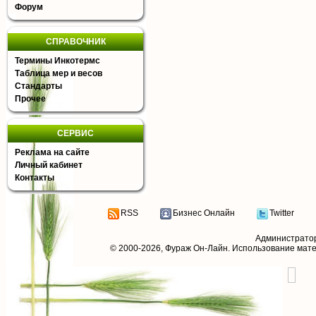
Форум
СПРАВОЧНИК
Термины Инкотермс
Таблица мер и весов
Стандарты
Прочее
СЕРВИС
Реклама на сайте
Личный кабинет
Контакты
RSS
Бизнес Онлайн
Twitter
Администрато
© 2000-2026,
Фураж Он-Лайн
. Использование мат