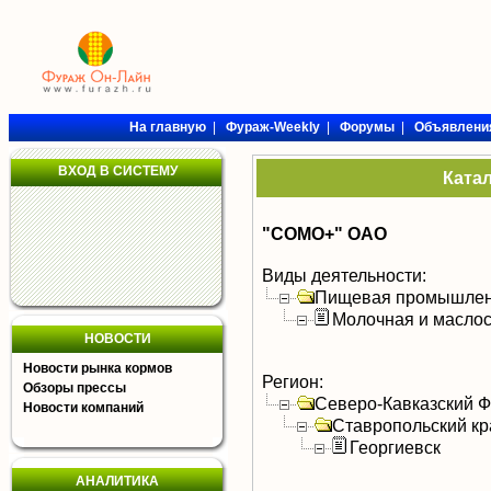
На главную
|
Фураж-Weekly
|
Форумы
|
Объявлени
ВХОД В СИСТЕМУ
Ката
"СОМО+" ОАО
Виды деятельности:
Пищевая промышлен
Молочная и масло
НОВОСТИ
Новости рынка кормов
Регион:
Обзоры прессы
Северо-Кавказский 
Новости компаний
Ставропольский кр
Георгиевск
АНАЛИТИКА