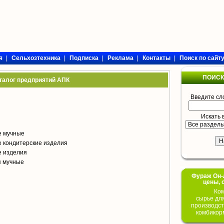
я
|
Сельхозтехника
|
Подписка
|
Реклама
|
Контакты
|
Поиск по сайт
ПОИСК
талог предприятий АПК
Введите сл
Искать 
е мучные
 кондитерские изделия
е изделия
я мучные
Фураж Он-Л
цены, 
Ком
сырье дл
производст
комбикор