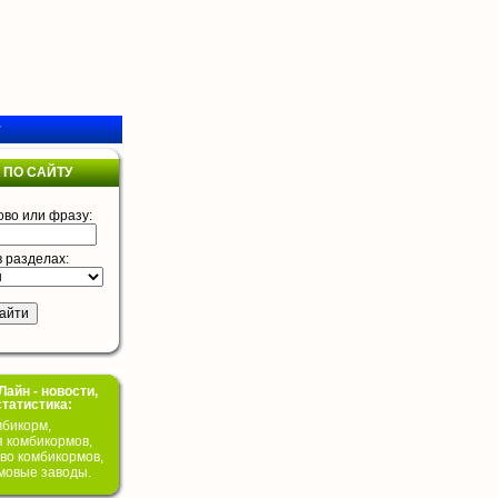
у
 ПО САЙТУ
ово или фразу:
в разделах:
айн - новости,
статистика:
бикорм,
я комбикормов,
во комбикормов,
мовые заводы.