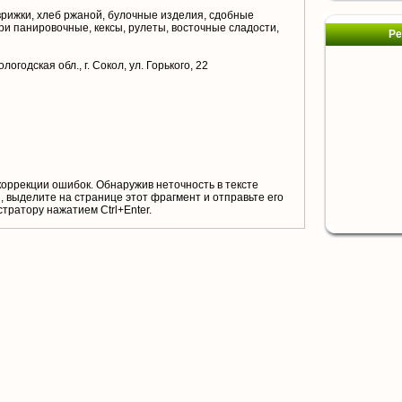
врижки, хлеб ржаной, булочные изделия, сдобные
ри панировочные, кексы, рулеты, восточные сладости,
Ре
логодская обл., г. Сокол, ул. Горького, 22
коррекции ошибок. Обнаружив неточность в тексте
 выделите на странице этот фрагмент и отправьте его
тратору нажатием Ctrl+Enter.