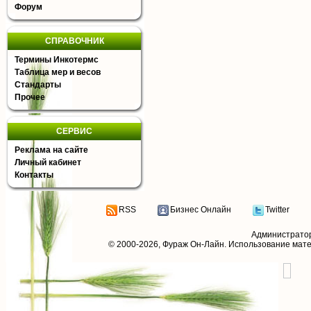
Форум
СПРАВОЧНИК
Термины Инкотермс
Таблица мер и весов
Стандарты
Прочее
СЕРВИС
Реклама на сайте
Личный кабинет
Контакты
RSS
Бизнес Онлайн
Twitter
Администрато
© 2000-2026,
Фураж Он-Лайн
. Использование мат