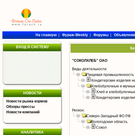
На главную
|
Фураж-Weekly
|
Форумы
|
Объявлени
ВХОД В СИСТЕМУ
Ка
"СОКОЛХЛЕБ" ОАО
Виды деятельности:
Пищевая промышленность
Кондитерские изделия н
Хлебобулочные и мучные
Хлеб и хлебобулочны
НОВОСТИ
Кондитерские издели
Новости рынка кормов
Обзоры прессы
Регион:
Новости компаний
Северо-Западный ФО РФ
Вологодская область
Сокол
АНАЛИТИКА