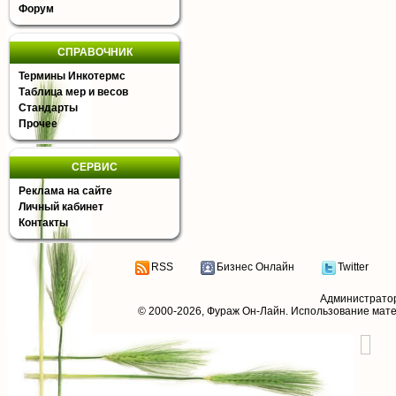
Форум
СПРАВОЧНИК
Термины Инкотермс
Таблица мер и весов
Стандарты
Прочее
СЕРВИС
Реклама на сайте
Личный кабинет
Контакты
RSS
Бизнес Онлайн
Twitter
Администрато
© 2000-2026,
Фураж Он-Лайн
. Использование мат