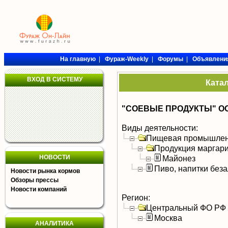
На главную
|
Фураж-Weekly
|
Форумы
|
Объявлени
ВХОД В СИСТЕМУ
Ката
"СОЕВЫЕ ПРОДУКТЫ" О
Виды деятельности:
Пищевая промышлен
Продукция маргар
НОВОСТИ
Майонез
Пиво, напитки без
Новости рынка кормов
Обзоры прессы
Новости компаний
Регион:
Центральный ФО РФ
Москва
АНАЛИТИКА