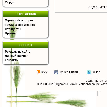
Форум
aдминистр
СПРАВОЧНИК
Термины Инкотермс
Таблица мер и весов
Стандарты
Прочее
СЕРВИС
Реклама на сайте
Личный кабинет
Контакты
RSS
Бизнес Онлайн
Twitter
Администрато
© 2000-2026,
Фураж Он-Лайн
. Использование мат