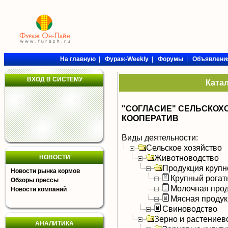
На главную
|
Фураж-Weekly
|
Форумы
|
Объявлени
ВХОД В СИСТЕМУ
Ката
"СОГЛАСИЕ" СЕЛЬСКО
КООПЕРАТИВ
Виды деятельности:
Сельское хозяйство
Животноводство
НОВОСТИ
Продукция крупно
Новости рынка кормов
Крупный рогат
Обзоры прессы
Молочная прод
Новости компаний
Мясная продук
Свиноводство
Зерно и растениев
АНАЛИТИКА