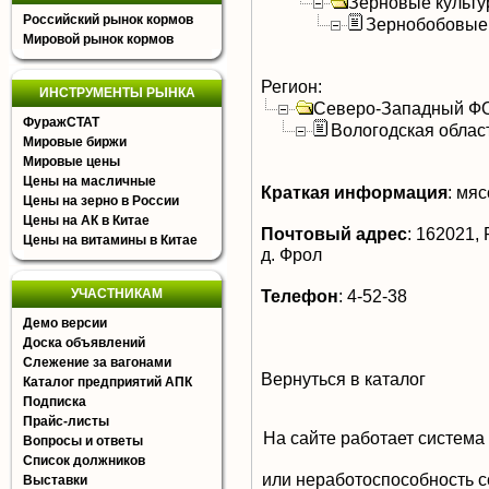
Зерновые культ
Российский рынок кормов
Зернобобовые
Мировой рынок кормов
Регион:
ИНСТРУМЕНТЫ РЫНКА
Северо-Западный Ф
ФуражСТАТ
Вологодская облас
Мировые биржи
Мировые цены
Цены на масличные
Краткая информация
:
мясо
Цены на зерно в России
Цены на АК в Китае
Почтовый адрес
:
162021, Р
Цены на витамины в Китае
д. Фрол
УЧАСТНИКАМ
Телефон
:
4-52-38
Демо версии
Доска объявлений
Слежение за вагонами
Вернуться в каталог
Каталог предприятий АПК
Подписка
Прайс-листы
На сайте работает система
Вопросы и ответы
Список должников
или неработоспособность с
Выставки