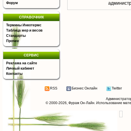
aдминистр
Форум
СПРАВОЧНИК
Термины Инкотермс
Таблица мер и весов
Стандарты
Прочее
СЕРВИС
Реклама на сайте
Личный кабинет
Контакты
RSS
Бизнес Онлайн
Twitter
Администрато
© 2000-2026,
Фураж Он-Лайн
. Использование мат