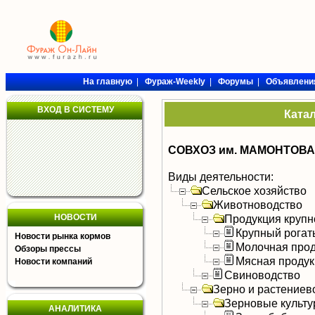
На главную
|
Фураж-Weekly
|
Форумы
|
Объявлени
ВХОД В СИСТЕМУ
Ката
СОВХОЗ им. МАМОНТОВА
Виды деятельности:
Сельское хозяйство
Животноводство
НОВОСТИ
Продукция крупно
Крупный рогат
Новости рынка кормов
Молочная прод
Обзоры прессы
Мясная продук
Новости компаний
Свиноводство
Зерно и растениев
Зерновые культ
АНАЛИТИКА