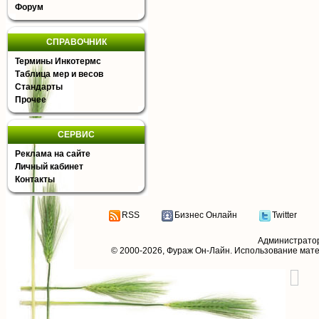
Форум
СПРАВОЧНИК
Термины Инкотермс
Таблица мер и весов
Стандарты
Прочее
СЕРВИС
Реклама на сайте
Личный кабинет
Контакты
RSS
Бизнес Онлайн
Twitter
Администрато
© 2000-2026,
Фураж Он-Лайн
. Использование мат