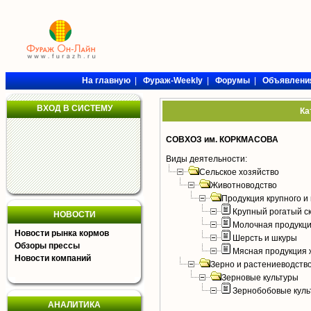
На главную
|
Фураж-Weekly
|
Форумы
|
Объявлени
ВХОД В СИСТЕМУ
Ка
СОВХОЗ им. КОРКМАСОВА
Виды деятельности:
Сельское хозяйство
Животноводство
Продукция крупного и 
Крупный рогатый с
НОВОСТИ
Молочная продукци
Новости рынка кормов
Шерсть и шкуры
Обзоры прессы
Мясная продукция 
Новости компаний
Зерно и растениеводств
Зерновые культуры
Зернобобовые куль
АНАЛИТИКА