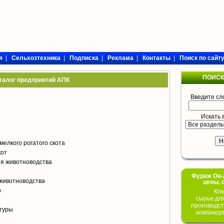
я
|
Сельхозтехника
|
Подписка
|
Реклама
|
Контакты
|
Поиск по сайт
ПОИСК
талог предприятий АПК
Введите сл
Искать 
мелкого рогатого скота
кот
я животноводства
Фураж Он-Л
животноводства
цены, 
о
Ком
сырье дл
производст
туры
комбикор