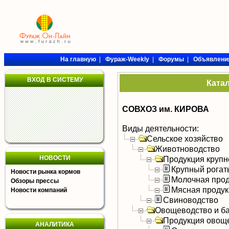
На главную
|
Фураж-Weekly
|
Форумы
|
Объявлени
ВХОД В СИСТЕМУ
Ката
СОВХОЗ им. КИРОВА
Виды деятельности:
Сельское хозяйство
Животноводство
НОВОСТИ
Продукция крупно
Крупный рогат
Новости рынка кормов
Молочная прод
Обзоры прессы
Мясная продук
Новости компаний
Свиноводство
Овощеводство и б
Продукция овощ
АНАЛИТИКА