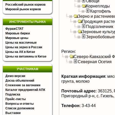
Овощи
Российский рынок кормов
Корнеплоды
Мировой рынок кормов
Картофель
Зерно и растениев
Продукция расте
ИНСТРУМЕНТЫ РЫНКА
Подсолнечник
ФуражСТАТ
Зерновые культ
Мировые биржи
Зернобобовые
Мировые цены
Цены на масличные
Цены на зерно в России
Регион:
Цены на АК в Китае
Северо-Кавказский 
Цены на витамины в Китае
Северная Осетия
УЧАСТНИКАМ
Краткая информация
:
мясо
Демо версии
Доска объявлений
грунта, молоко
Слежение за вагонами
Каталог предприятий АПК
Почтовый адрес
:
363125, 
Подписка
Пригородный р-н, с. Гизель,
Прайс-листы
Вопросы и ответы
Телефон
:
3-43-44
Список должников
Выставки