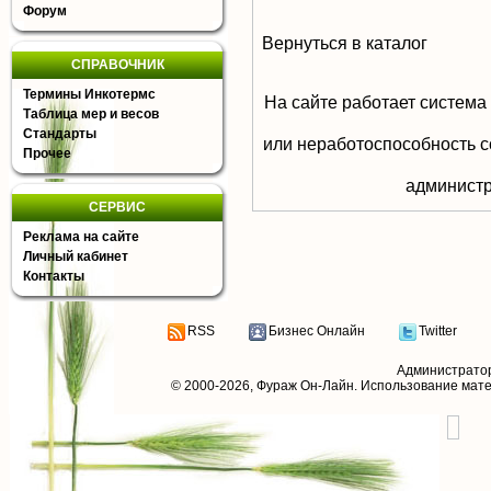
Форум
Вернуться в каталог
СПРАВОЧНИК
Термины Инкотермс
На сайте работает система
Таблица мер и весов
Стандарты
или неработоспособность с
Прочее
aдминистр
СЕРВИС
Реклама на сайте
Личный кабинет
Контакты
RSS
Бизнес Онлайн
Twitter
Администрато
© 2000-2026,
Фураж Он-Лайн
. Использование мат