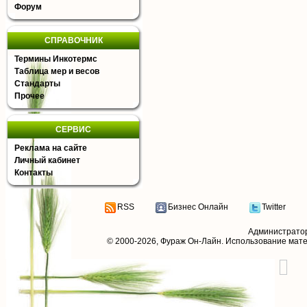
Форум
СПРАВОЧНИК
Термины Инкотермс
Таблица мер и весов
Стандарты
Прочее
СЕРВИС
Реклама на сайте
Личный кабинет
Контакты
RSS
Бизнес Онлайн
Twitter
Администрато
© 2000-2026,
Фураж Он-Лайн
. Использование мат