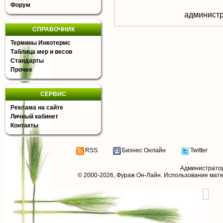
Форум
aдминистр
СПРАВОЧНИК
Термины Инкотермс
Таблица мер и весов
Стандарты
Прочее
СЕРВИС
Реклама на сайте
Личный кабинет
Контакты
RSS
Бизнес Онлайн
Twitter
Администрато
© 2000-2026,
Фураж Он-Лайн
. Использование мат