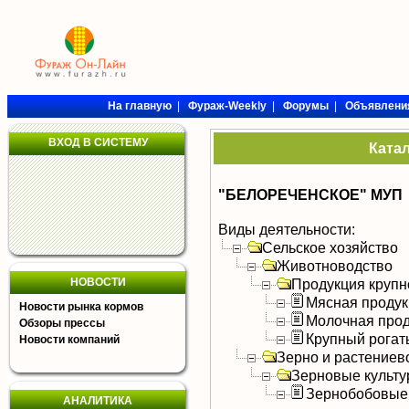
На главную
|
Фураж-Weekly
|
Форумы
|
Объявлени
ВХОД В СИСТЕМУ
Ката
"БЕЛОРЕЧЕНСКОЕ" МУП
Виды деятельности:
Сельское хозяйство
Животноводство
НОВОСТИ
Продукция крупно
Мясная продук
Новости рынка кормов
Молочная прод
Обзоры прессы
Крупный рогат
Новости компаний
Зерно и растениев
Зерновые культ
Зернобобовые
АНАЛИТИКА