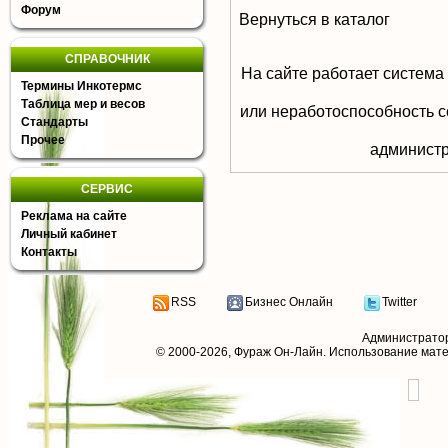
Форум
Вернуться в каталог
СПРАВОЧНИК
На сайте работает система
Термины Инкотермс
Таблица мер и весов
или неработоспособность с
Стандарты
Прочее
aдминистр
СЕРВИС
Реклама на сайте
Личный кабинет
Контакты
RSS
Бизнес Онлайн
Twitter
Администрато
© 2000-2026,
Фураж Он-Лайн
. Использование мат