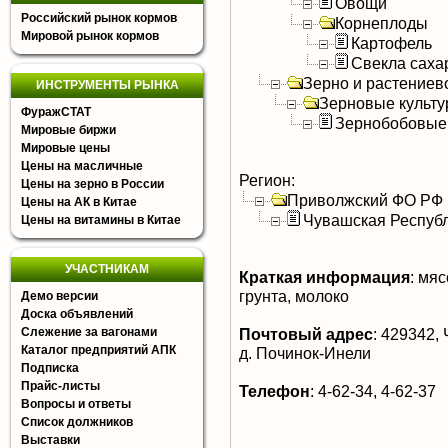
Овощи
Российский рынок кормов
Корнеплоды
Мировой рынок кормов
Картофель
Свекла саха
Зерно и растениев
ИНСТРУМЕНТЫ РЫНКА
Зерновые культ
ФуражСТАТ
Зернобобовые
Мировые биржи
Мировые цены
Цены на масличные
Регион:
Цены на зерно в России
Приволжский ФО РФ
Цены на АК в Китае
Чувашская Респуб
Цены на витамины в Китае
УЧАСТНИКАМ
Краткая информация
:
мясо
грунта, молоко
Демо версии
Доска объявлений
Слежение за вагонами
Почтовый адрес
:
429342, 
Каталог предприятий АПК
д. Починок-Инели
Подписка
Прайс-листы
Телефон
:
4-62-34, 4-62-37
Вопросы и ответы
Список должников
Выставки