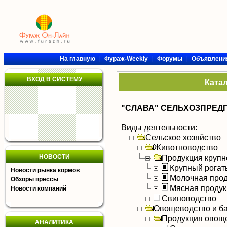
На главную
|
Фураж-Weekly
|
Форумы
|
Объявлени
ВХОД В СИСТЕМУ
Ката
"СЛАВА" СЕЛЬХОЗПРЕД
Виды деятельности:
Сельское хозяйство
Животноводство
НОВОСТИ
Продукция крупно
Крупный рогат
Новости рынка кормов
Молочная прод
Обзоры прессы
Мясная продук
Новости компаний
Свиноводство
Овощеводство и б
Продукция овощ
АНАЛИТИКА