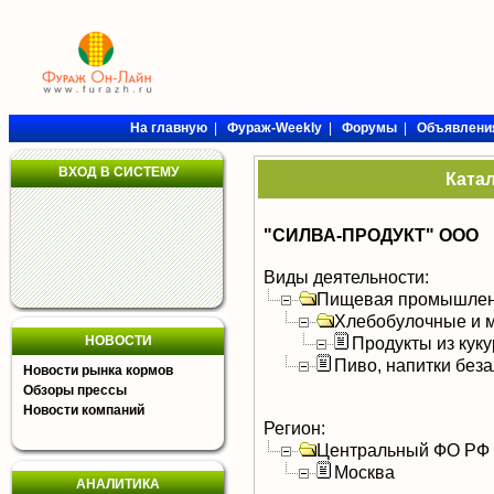
На главную
|
Фураж-Weekly
|
Форумы
|
Объявлени
ВХОД В СИСТЕМУ
Ката
"СИЛВА-ПРОДУКТ" ООО
Виды деятельности:
Пищевая промышлен
Хлебобулочные и м
НОВОСТИ
Продукты из кук
Пиво, напитки без
Новости рынка кормов
Обзоры прессы
Новости компаний
Регион:
Центральный ФО РФ
Москва
АНАЛИТИКА