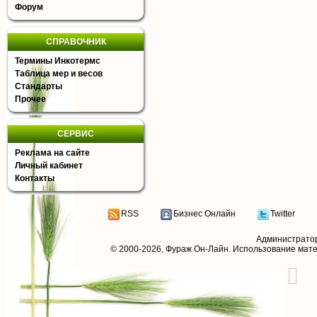
Форум
СПРАВОЧНИК
Термины Инкотермс
Таблица мер и весов
Стандарты
Прочее
СЕРВИС
Реклама на сайте
Личный кабинет
Контакты
RSS
Бизнес Онлайн
Twitter
Администрато
© 2000-2026,
Фураж Он-Лайн
. Использование мат