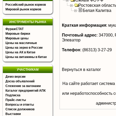
Южный ФО РФ
Российский рынок кормов
Ростовская област
Мировой рынок кормов
Белая Калитва
ИНСТРУМЕНТЫ РЫНКА
Краткая информация
:
мук
ФуражСТАТ
Мировые биржи
Почтовый адрес
:
347000, Р
Мировые цены
Элеватор
Цены на масличные
Цены на зерно в России
Телефон
:
(86313) 3-27-29
Цены на АК в Китае
Цены на витамины в Китае
Вернуться в каталог
УЧАСТНИКАМ
Демо версии
Доска объявлений
На сайте работает система
Слежение за вагонами
Каталог предприятий АПК
или неработоспособность с
Подписка
Прайс-листы
aдминистр
Вопросы и ответы
Список должников
Выставки