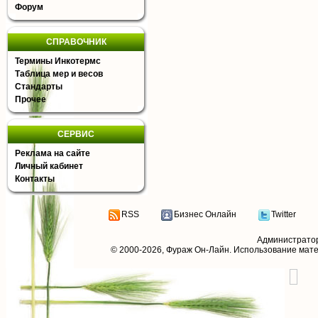
Форум
СПРАВОЧНИК
Термины Инкотермс
Таблица мер и весов
Стандарты
Прочее
СЕРВИС
Реклама на сайте
Личный кабинет
Контакты
RSS
Бизнес Онлайн
Twitter
Администрато
© 2000-2026,
Фураж Он-Лайн
. Использование мат