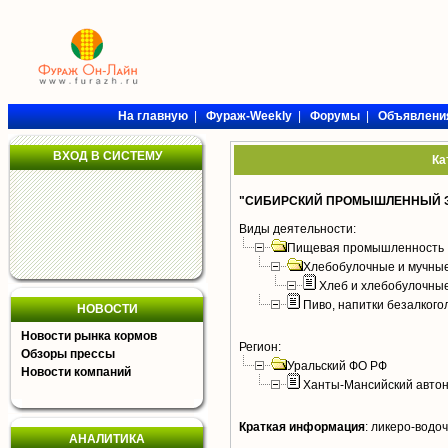
На главную
|
Фураж-Weekly
|
Форумы
|
Объявлени
ВХОД В СИСТЕМУ
Ка
"СИБИРСКИЙ ПРОМЫШЛЕННЫЙ Э
Виды деятельности:
Пищевая промышленность
Хлебобулочные и мучные
Хлеб и хлебобулочны
Пиво, напитки безалког
НОВОСТИ
Новости рынка кормов
Регион:
Обзоры прессы
Уральский ФО РФ
Новости компаний
Ханты-Мансийский автон
Краткая информация
:
ликеро-водоч
АНАЛИТИКА