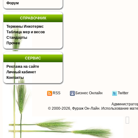
Форум
СПРАВОЧНИК
Термины Инкотермс
Таблица мер и весов
Стандарты
Прочее
СЕРВИС
Реклама на сайте
Личный кабинет
Контакты
RSS
Бизнес Онлайн
Twitter
Администрато
© 2000-2026,
Фураж Он-Лайн
. Использование мат