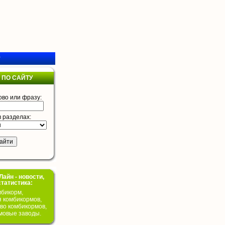
у
 ПО САЙТУ
ово или фразу:
в разделах:
айн - новости,
статистика:
бикорм,
я комбикормов,
во комбикормов,
мовые заводы.