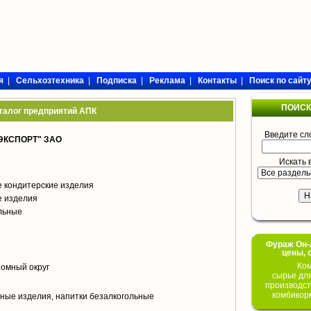
я
|
Сельхозтехника
|
Подписка
|
Реклама
|
Контакты
|
Поиск по сайт
ПОИСК
талог предприятий АПК
Введите сл
КСПОРТ" ЗАО
Искать 
 кондитерские изделия
е изделия
ольные
Фураж Он-Л
цены, 
Ком
омный округ
сырье дл
производст
комбикор
ные изделия, напитки безалкогольные