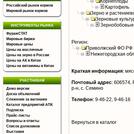
Корнеплоды
Российский рынок кормов
Картофель
Мировой рынок кормов
Зерно и растениев
Зерновые культ
Зернобобовые
ИНСТРУМЕНТЫ РЫНКА
ФуражСТАТ
Мировые биржи
Регион:
Мировые цены
Приволжский ФО РФ
Цены на масличные
Нижегородская обл
Цены на зерно в России
Цены на АК в Китае
Цены на витамины в Китае
Краткая информация
:
мясо
УЧАСТНИКАМ
Почтовый адрес
:
606574, 
р-н, с. Семино
Демо версии
Доска объявлений
Телефон
:
9-46-22, 9-46-16
Слежение за вагонами
Каталог предприятий АПК
Подписка
Прайс-листы
Вопросы и ответы
Вернуться в каталог
Список должников
Выставки