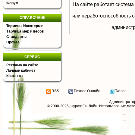
Форум
На сайте работает система
или неработоспособность с
СПРАВОЧНИК
Термины Инкотермс
aдминистр
Таблица мер и весов
Стандарты
Прочее
СЕРВИС
Реклама на сайте
Личный кабинет
Контакты
RSS
Бизнес Онлайн
Twitter
Администрато
© 2000-2026,
Фураж Он-Лайн
. Использование мат