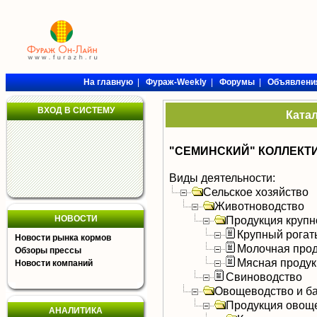
На главную
|
Фураж-Weekly
|
Форумы
|
Объявлени
ВХОД В СИСТЕМУ
Ката
"СЕМИНСКИЙ" КОЛЛЕКТ
Виды деятельности:
Сельское хозяйство
Животноводство
НОВОСТИ
Продукция крупно
Крупный рогат
Новости рынка кормов
Молочная прод
Обзоры прессы
Мясная продук
Новости компаний
Свиноводство
Овощеводство и б
Продукция овощ
АНАЛИТИКА