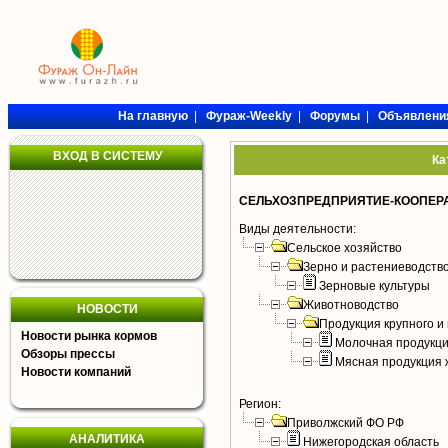
На главную
|
Фураж-Weekly
|
Форумы
|
Объявлени
ВХОД В СИСТЕМУ
Ка
СЕЛЬХОЗПРЕДПРИЯТИЕ-КООПЕРА
Виды деятельности:
Сельское хозяйство
Зерно и растениеводств
Зерновые культуры
Животноводство
НОВОСТИ
Продукция крупного и 
Новости рынка кормов
Молочная продукци
Обзоры прессы
Мясная продукция 
Новости компаний
Регион:
Приволжский ФО РФ
АНАЛИТИКА
Нижегородская область