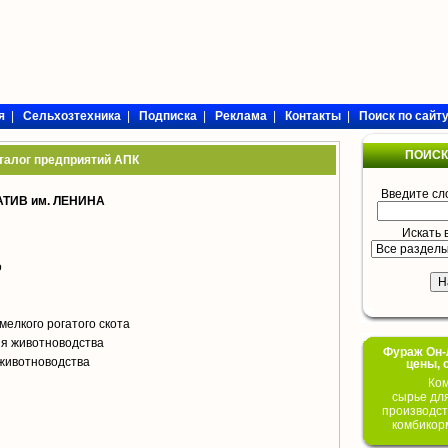
я
|
Сельхозтехника
|
Подписка
|
Реклама
|
Контакты
|
Поиск по сайт
ПОИСК
талог предприятий АПК
Введите сл
ТИВ им. ЛЕНИНА
Искать 
о
мелкого рогатого скота
я животноводства
Фураж Он-Л
животноводства
цены, 
Ком
сырье дл
производст
комбикор