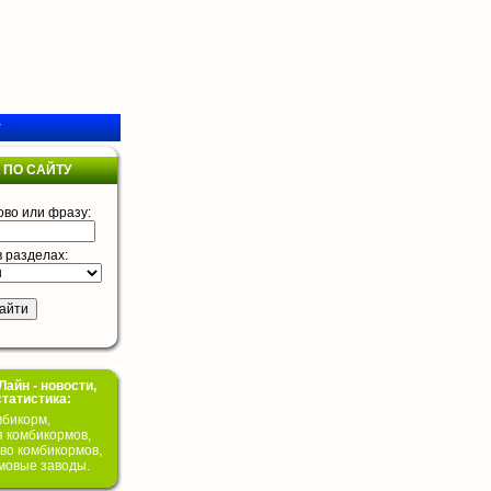
у
 ПО САЙТУ
ово или фразу:
в разделах:
айн - новости,
статистика:
бикорм,
я комбикормов,
во комбикормов,
мовые заводы.