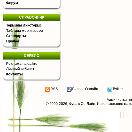
Форум
СПРАВОЧНИК
Термины Инкотермс
Таблица мер и весов
Стандарты
Прочее
СЕРВИС
Реклама на сайте
Личный кабинет
Контакты
RSS
Бизнес Онлайн
Twitter
Администрато
© 2000-2026,
Фураж Он-Лайн
. Использование мат