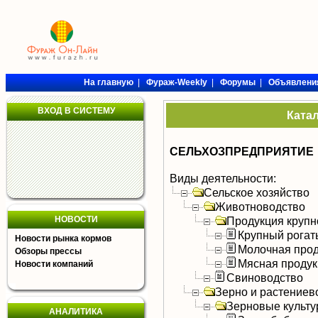
На главную
|
Фураж-Weekly
|
Форумы
|
Объявлени
ВХОД В СИСТЕМУ
Ката
СЕЛЬХОЗПРЕДПРИЯТИЕ
Виды деятельности:
Сельское хозяйство
Животноводство
НОВОСТИ
Продукция крупно
Крупный рогат
Новости рынка кормов
Молочная прод
Обзоры прессы
Мясная продук
Новости компаний
Свиноводство
Зерно и растениев
Зерновые культ
АНАЛИТИКА