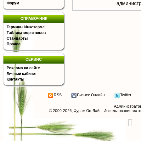
aдминистр
Форум
СПРАВОЧНИК
Термины Инкотермс
Таблица мер и весов
Стандарты
Прочее
СЕРВИС
Реклама на сайте
Личный кабинет
Контакты
RSS
Бизнес Онлайн
Twitter
Администрато
© 2000-2026,
Фураж Он-Лайн
. Использование мат