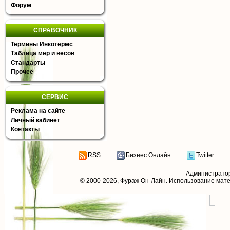
Форум
СПРАВОЧНИК
Термины Инкотермс
Таблица мер и весов
Стандарты
Прочее
СЕРВИС
Реклама на сайте
Личный кабинет
Контакты
RSS
Бизнес Онлайн
Twitter
Администрато
© 2000-2026,
Фураж Он-Лайн
. Использование мат