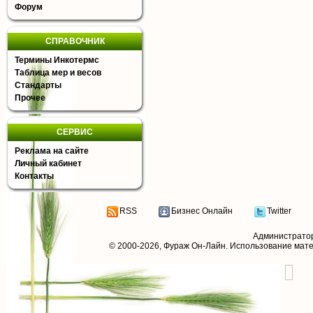
Форум
СПРАВОЧНИК
Термины Инкотермс
Таблица мер и весов
Стандарты
Прочее
СЕРВИС
Реклама на сайте
Личный кабинет
Контакты
RSS
Бизнес Онлайн
Twitter
Администрато
© 2000-2026,
Фураж Он-Лайн
. Использование мат