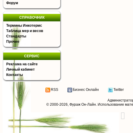
Форум
СПРАВОЧНИК
Термины Инкотермс
Таблица мер и весов
Стандарты
Прочее
СЕРВИС
Реклама на сайте
Личный кабинет
Контакты
RSS
Бизнес Онлайн
Twitter
Администрато
© 2000-2026,
Фураж Он-Лайн
. Использование мат