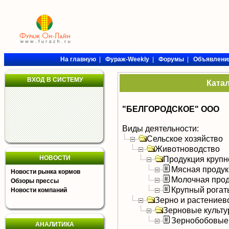
На главную
|
Фураж-Weekly
|
Форумы
|
Объявлени
ВХОД В СИСТЕМУ
Ката
"БЕЛГОРОДСКОЕ" ООО
Виды деятельности:
Сельское хозяйство
Животноводство
НОВОСТИ
Продукция крупно
Мясная продук
Новости рынка кормов
Молочная прод
Обзоры прессы
Крупный рогат
Новости компаний
Зерно и растениев
Зерновые культ
Зернобобовые
АНАЛИТИКА