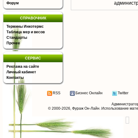
aдминистр
Форум
СПРАВОЧНИК
Термины Инкотермс
Таблица мер и весов
Стандарты
Прочее
СЕРВИС
Реклама на сайте
Личный кабинет
Контакты
RSS
Бизнес Онлайн
Twitter
Администрато
© 2000-2026,
Фураж Он-Лайн
. Использование мат