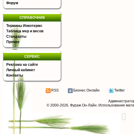
Форум
СПРАВОЧНИК
Термины Инкотермс
Таблица мер и весов
Стандарты
Прочее
СЕРВИС
Реклама на сайте
Личный кабинет
Контакты
RSS
Бизнес Онлайн
Twitter
Администрато
© 2000-2026,
Фураж Он-Лайн
. Использование мат