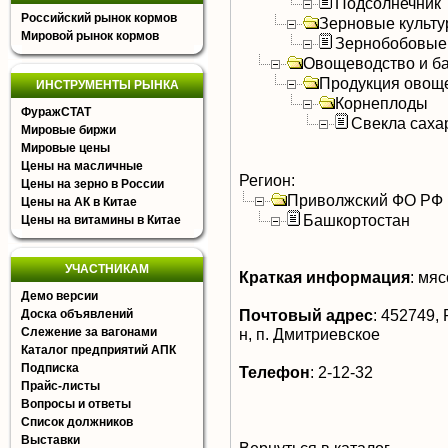
Подсолнечник
Российский рынок кормов
Зерновые культ
Мировой рынок кормов
Зернобобовые
Овощеводство и б
Продукция овощ
ИНСТРУМЕНТЫ РЫНКА
Корнеплоды
ФуражСТАТ
Свекла саха
Мировые биржи
Мировые цены
Цены на масличные
Регион:
Цены на зерно в России
Приволжский ФО РФ
Цены на АК в Китае
Башкортостан
Цены на витамины в Китае
УЧАСТНИКАМ
Краткая информация
:
мясо
Демо версии
Почтовый адрес
:
452749, 
Доска объявлений
Слежение за вагонами
н, п. Дмитриевское
Каталог предприятий АПК
Подписка
Телефон
:
2-12-32
Прайс-листы
Вопросы и ответы
Список должников
Выставки