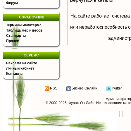
Вернуться в каталог
Форум
На сайте работает система
СПРАВОЧНИК
Термины Инкотермс
или неработоспособность с
Таблица мер и весов
Стандарты
aдминистр
Прочее
СЕРВИС
Реклама на сайте
Личный кабинет
Контакты
RSS
Бизнес Онлайн
Twitter
Администрато
© 2000-2026,
Фураж Он-Лайн
. Использование мат