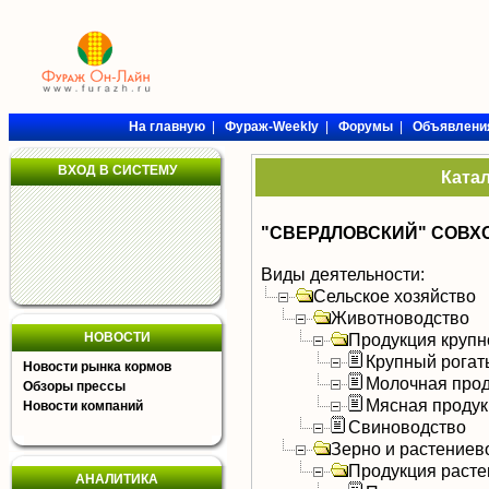
На главную
|
Фураж-Weekly
|
Форумы
|
Объявлени
ВХОД В СИСТЕМУ
Ката
"СВЕРДЛОВСКИЙ" СОВХ
Виды деятельности:
Сельское хозяйство
Животноводство
НОВОСТИ
Продукция крупно
Крупный рогат
Новости рынка кормов
Молочная прод
Обзоры прессы
Мясная продук
Новости компаний
Свиноводство
Зерно и растениев
Продукция расте
АНАЛИТИКА