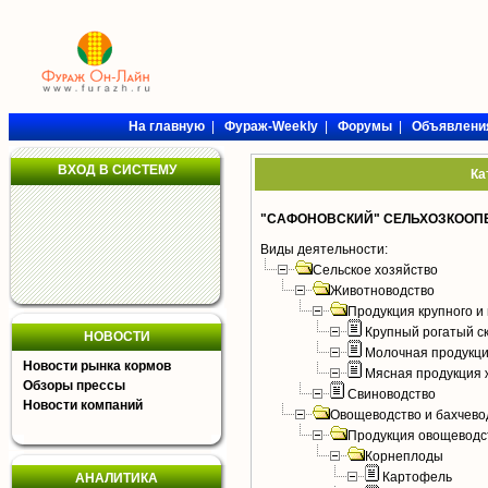
На главную
|
Фураж-Weekly
|
Форумы
|
Объявлени
ВХОД В СИСТЕМУ
Ка
"САФОНОВСКИЙ" СЕЛЬХОЗКООП
Виды деятельности:
Сельское хозяйство
Животноводство
Продукция крупного и 
Крупный рогатый с
НОВОСТИ
Молочная продукци
Новости рынка кормов
Мясная продукция 
Обзоры прессы
Свиноводство
Новости компаний
Овощеводство и бахчево
Продукция овощеводс
Корнеплоды
Картофель
АНАЛИТИКА