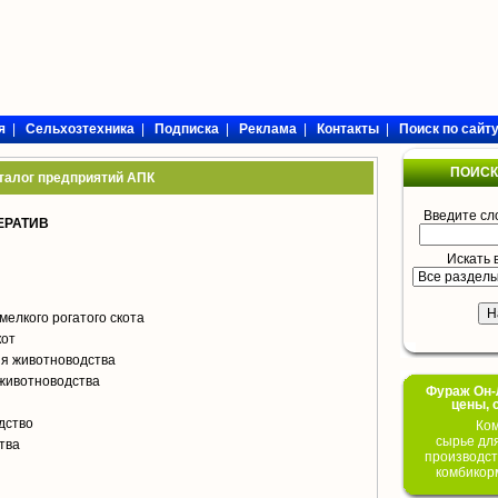
я
|
Сельхозтехника
|
Подписка
|
Реклама
|
Контакты
|
Поиск по сайт
ПОИСК
талог предприятий АПК
Введите сл
ЕРАТИВ
Искать 
мелкого рогатого скота
кот
я животноводства
животноводства
Фураж Он-Л
цены, 
дство
Ком
сырье дл
тва
производст
комбикор