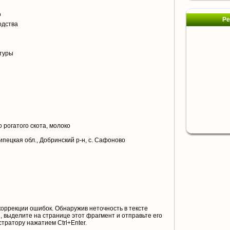
я
о
Ре
одства
туры
 рогатого скота, молоко
ипецкая обл., Добринский р-н, с. Сафоново
коррекции ошибок. Обнаружив неточность в тексте
 выделите на странице этот фрагмент и отправьте его
тратору нажатием Ctrl+Enter.