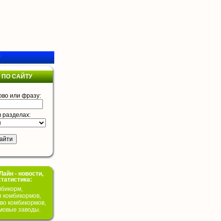
у
 ПО САЙТУ
ово или фразу:
в разделах:
айн - новости,
статистика:
бикорм,
я комбикормов,
во комбикормов,
мовые заводы.