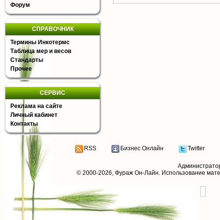
Форум
СПРАВОЧНИК
Термины Инкотермс
Таблица мер и весов
Стандарты
Прочее
СЕРВИС
Реклама на сайте
Личный кабинет
Контакты
RSS
Бизнес Онлайн
Twitter
Администрато
© 2000-2026,
Фураж Он-Лайн
. Использование мат