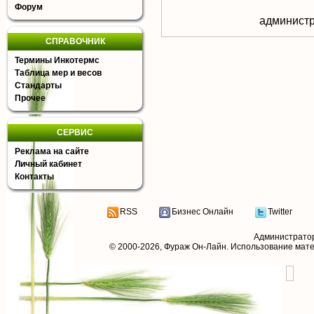
Форум
aдминистр
СПРАВОЧНИК
Термины Инкотермс
Таблица мер и весов
Стандарты
Прочее
СЕРВИС
Реклама на сайте
Личный кабинет
Контакты
RSS
Бизнес Онлайн
Twitter
Администрато
© 2000-2026,
Фураж Он-Лайн
. Использование мат