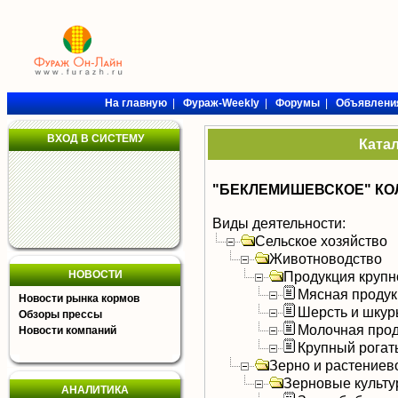
На главную
|
Фураж-Weekly
|
Форумы
|
Объявлени
ВХОД В СИСТЕМУ
Ката
"БЕКЛЕМИШЕВСКОЕ" КО
Виды деятельности:
Сельское хозяйство
Животноводство
НОВОСТИ
Продукция крупно
Мясная продук
Новости рынка кормов
Шерсть и шку
Обзоры прессы
Молочная прод
Новости компаний
Крупный рогат
Зерно и растениев
Зерновые культ
АНАЛИТИКА